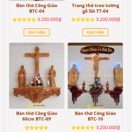
Bàn thờ Công Giáo
Trang thờ treo tường
BTC-04
gỗ Sồi TT-04
3.200.000
₫
3.200.000
₫
Được xếp
Được xếp
hạng
5
5
hạng
5
5
XEM THÊM
XEM THÊM
sao
sao
Bàn thờ Công Giáo
Bàn thờ Công Giáo
60cm BTC-09
BTC-10
3.200.000
₫