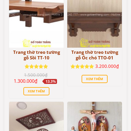
Trang thờ treo tường
Trang thờ treo tường
gỗ Sồi TT-10
gỗ Óc chó TTO-01
3.200.000
₫
Được xếp
Được xếp
1.500.000
₫
hạng
5
5
hạng
5
5
XEM THÊM
Giá
Giá
1.300.000
₫
13.3%
sao
sao
gốc
hiện
là:
tại
XEM THÊM
1.500.000₫.
là:
1.300.000₫.