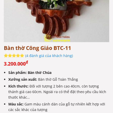
Bàn thờ Công Giáo BTC-11
(
4
đánh giá của khách hàng)
5
4
trên 5
₫
3.200.000
dựa trên
đánh giá
Sản phẩm: Bàn thờ Chúa
Xưởng sản xuất:
Bàn thờ Gỗ Toàn Thắng
Kích thước:
Đối với tượng 2 bên cao 40cm, còn tượng
thánh giá cao 60cm. Ngoài ra có thể đặt theo yêu cầu kích
thước khác…
Màu sắc:
Gam màu cánh dán của gỗ tự nhiên kết hợp với
các sắc khác của tượng