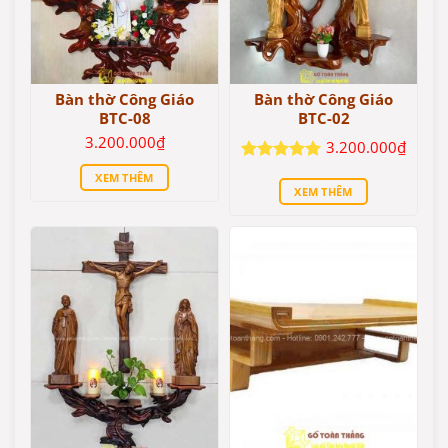
Bàn thờ Công Giáo
Bàn thờ Công Giáo
BTC-08
BTC-02
3.200.000
₫
3.200.000
₫
Được xếp
XEM THÊM
hạng
5
5
XEM THÊM
sao