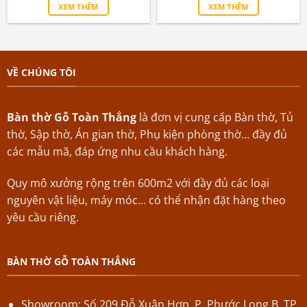
là:
tại
là:
tại
sao
sao
XEM THÊM
XEM THÊM
23.000.000₫.
là:
31.000.000₫.
là:
22.000.000₫.
29.000.000₫.
VỀ CHÚNG TÔI
Bàn thờ Gỗ Toàn Thắng
là đơn vị cung cấp Bàn thờ, Tủ
thờ, Sập thờ, Án gian thờ, Phụ kiện phòng thờ... đầy đủ
các mẫu mã, đáp ứng nhu cầu khách hàng.
Quy mô xưởng rộng trên 600m2 với đầy đủ các loại
nguyên vật liệu, máy móc... có thể nhận đặt hàng theo
yêu cầu riêng.
BÀN THỜ GỖ TOÀN THẮNG
Showroom: Số 209 Đỗ Xuân Hợp,
P.
Phước Long B,
TP