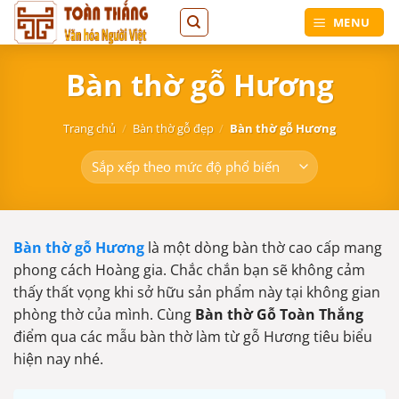
Bỏ
MENU
qua
nội
Bàn thờ gỗ Hương
dung
Trang chủ
/
Bàn thờ gỗ đẹp
/
Bàn thờ gỗ Hương
Bàn thờ gỗ Hương
là một dòng bàn thờ cao cấp mang
phong cách Hoàng gia. Chắc chắn bạn sẽ không cảm
thấy thất vọng khi sở hữu sản phẩm này tại không gian
phòng thờ của mình. Cùng
Bàn thờ Gỗ Toàn Thắng
điểm qua các mẫu bàn thờ làm từ gỗ Hương tiêu biểu
hiện nay nhé.