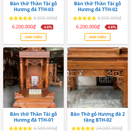
Bàn thờ Thần Tài gỗ
Bàn thờ Thần Tài gỗ
Hương đá TTH-03
Hương đá TTH-02
6.500.000
₫
6.500.000
₫
Giá
Giá
Giá
Giá
Được xếp
Được xếp
6.200.000
₫
6.200.000
₫
4.6%
4.6%
gốc
hiện
gốc
hiện
hạng
5
5
hạng
5
5
là:
tại
là:
tại
sao
sao
XEM THÊM
XEM THÊM
6.500.000₫.
là:
6.500.000₫.
là:
6.200.000₫.
6.200.000₫.
Bàn thờ Thần Tài gỗ
Bàn Thờ gỗ Hương đá 2
Hương đá TTH-01
tầng BTH-02
6.500.000
₫
24.000.000
₫