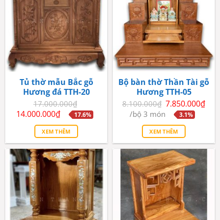
Tủ thờ mẫu Bắc gỗ
Bộ bàn thờ Thần Tài gỗ
Hương đá TTH-20
Hương TTH-05
Giá
7.850.000
₫
17.000.000
₫
8.100.000
₫
gốc
Giá
Giá
Giá
14.000.000
₫
/bộ 3 món
17.6%
3.1%
là:
gốc
hiện
hiện
8.100.000₫.
là:
tại
tại
XEM THÊM
XEM THÊM
17.000.000₫.
là:
là:
14.000.000₫.
7.850.000₫.