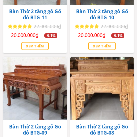
Bàn Thờ 2 tầng gỗ Gõ
Bàn Thờ 2 tầng gỗ Gõ
đỏ BTG-11
đỏ BTG-10
22.000.000
₫
22.000.000
₫
Giá
Giá
Giá
Giá
Được xếp
Được xếp
20.000.000
₫
20.000.000
₫
9.1%
9.1%
gốc
hiện
gốc
hiện
hạng
5
5
hạng
5
5
là:
tại
là:
tại
sao
sao
XEM THÊM
XEM THÊM
22.000.000₫.
là:
22.000.000₫.
là:
20.000.000₫.
20.000.000₫.
Bàn Thờ 2 tầng gỗ Gõ
Bàn Thờ 2 tầng gỗ Gõ
đỏ BTG-09
đỏ BTG-08