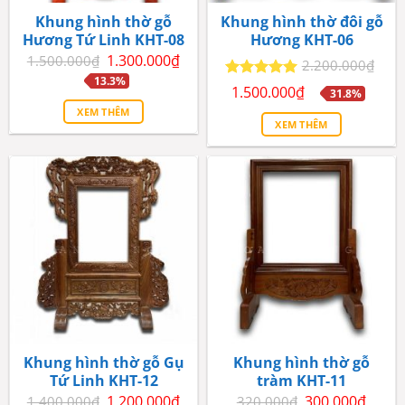
Khung hình thờ gỗ
Khung hình thờ đôi gỗ
Hương Tứ Linh KHT-08
Hương KHT-06
Giá
Giá
1.300.000
₫
1.500.000
₫
2.200.000
₫
gốc
hiện
13.3%
là:
tại
Giá
Giá
Được xếp
1.500.000
₫
31.8%
1.500.000₫.
là:
gốc
hiện
hạng
5
5
1.300.000₫.
XEM THÊM
là:
tại
sao
XEM THÊM
2.200.000₫.
là:
1.500.000₫.
Khung hình thờ gỗ Gụ
Khung hình thờ gỗ
Tứ Linh KHT-12
tràm KHT-11
Giá
Giá
Giá
Giá
1.200.000
₫
300.000
₫
1.400.000
₫
320.000
₫