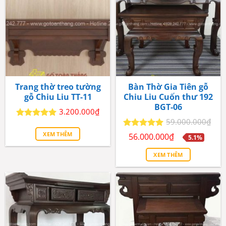
Trang thờ treo tường
Bàn Thờ Gia Tiên gỗ
gỗ Chiu Liu TT-11
Chiu Liu Cuốn thư 192
BGT-06
3.200.000
₫
59.000.000
₫
Được xếp
hạng
5
5
Giá
Giá
XEM THÊM
Được xếp
56.000.000
₫
5.1%
sao
gốc
hiện
hạng
5
5
là:
tại
sao
XEM THÊM
59.000.000₫.
là:
56.000.000₫.