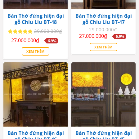
Bàn Thờ đứng hiện đại
Bàn Thờ đứng hiện đại
gỗ Chiu Liu BT-48
gỗ Chiu Liu BT-47
29.000.000
₫
29.000.000
₫
Giá
Giá
27.000.000
₫
6.9%
Giá
Giá
Được xếp
gốc
hiện
27.000.000
₫
6.9%
gốc
hiện
là:
tại
hạng
5
5
XEM THÊM
là:
tại
29.000.000₫.
là:
sao
XEM THÊM
29.000.000₫.
là:
27.000.000₫.
27.000.000₫.
Bàn Thờ đứng hiện đại
Bàn Thờ đứng hiện đại