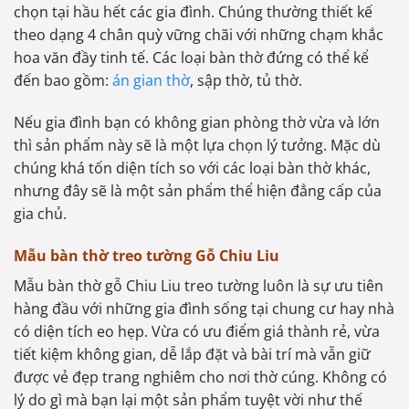
chọn tại hầu hết các gia đình. Chúng thường thiết kế
theo dạng 4 chân quỳ vững chãi với những chạm khắc
hoa văn đầy tinh tế. Các loại bàn thờ đứng có thể kể
đến bao gồm:
án gian thờ
, sập thờ, tủ thờ.
Nếu gia đình bạn có không gian phòng thờ vừa và lớn
thì sản phẩm này sẽ là một lựa chọn lý tưởng. Mặc dù
chúng khá tốn diện tích so với các loại bàn thờ khác,
nhưng đây sẽ là một sản phẩm thể hiện đẳng cấp của
gia chủ.
Mẫu bàn thờ treo tường Gỗ Chiu Liu
Mẫu bàn thờ gỗ Chiu Liu treo tường luôn là sự ưu tiên
hàng đầu với những gia đình sống tại chung cư hay nhà
có diện tích eo hẹp. Vừa có ưu điểm giá thành rẻ, vừa
tiết kiệm không gian, dễ lắp đặt và bài trí mà vẫn giữ
được vẻ đẹp trang nghiêm cho nơi thờ cúng. Không có
lý do gì mà bạn lại một sản phẩm tuyệt vời như thế