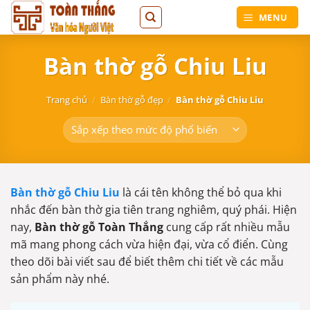
Bỏ
MENU
qua
nội
Bàn thờ gỗ Chiu Liu
dung
Trang chủ
/
Bàn thờ gỗ đẹp
/
Bàn thờ gỗ Chiu Liu
Bàn thờ gỗ Chiu Liu
là cái tên không thể bỏ qua khi
nhắc đến bàn thờ gia tiên trang nghiêm, quý phái. Hiện
nay,
Bàn thờ gỗ Toàn Thắng
cung cấp rất nhiều mẫu
mã mang phong cách vừa hiện đại, vừa cổ điển. Cùng
theo dõi bài viết sau để biết thêm chi tiết về các mẫu
sản phẩm này nhé.