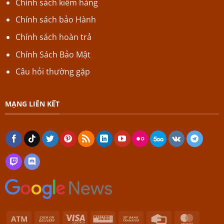
Chính sách kiểm hàng
Chính sách bảo Hành
Chính sách hoàn trả
Chính Sách Bảo Mật
Câu hỏi thường gặp
MẠNG LIÊN KẾT
Atm
Cash
Visa
Western
Bank
Credit
Master