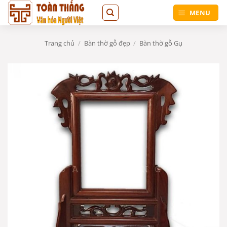
Bỏ
MENU
qua
nội
dung
Trang chủ
/
Bàn thờ gỗ đẹp
/
Bàn thờ gỗ Gụ