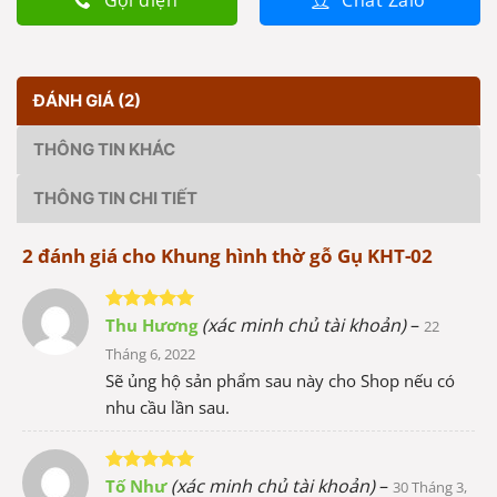
Gọi điện
Chat Zalo
ĐÁNH GIÁ (2)
THÔNG TIN KHÁC
THÔNG TIN CHI TIẾT
2 đánh giá cho
Khung hình thờ gỗ Gụ KHT-02
(xác minh chủ tài khoản)
–
Thu Hương
Được xếp
22
hạng
5
5
Tháng 6, 2022
sao
Sẽ ủng hộ sản phẩm sau này cho Shop nếu có
nhu cầu lần sau.
(xác minh chủ tài khoản)
–
Tố Như
Được xếp
30 Tháng 3,