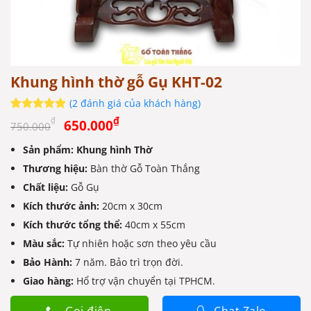
Khung hình thờ gỗ Gụ KHT-02
(
2
đánh giá của khách hàng)
Giá
Giá
5
2
trên 5
₫
₫
650.000
750.000
dựa trên
gốc
hiện
đánh giá
Sản phẩm: Khung hình Thờ
là:
tại
Thương hiệu:
750.000₫.
Bàn thờ Gỗ Toàn Thắng
là:
650.000₫.
Chất liệu:
Gỗ Gụ
Kích thước ảnh:
20cm x 30cm
Kích thước tổng thể:
40cm x 55cm
Màu sắc:
Tự nhiên hoặc sơn theo yêu cầu
Bảo Hành:
7 năm. Bảo trì trọn đời.
Giao hàng:
Hổ trợ vận chuyển tại TPHCM.