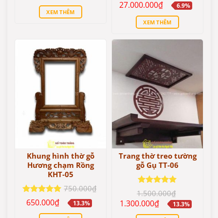
Giá
Giá
27.000.000
₫
6.9%
sao
sao
gốc
hiện
XEM THÊM
là:
tại
XEM THÊM
29.000.000₫.
là:
27.000.000₫.
Khung hình thờ gỗ
Trang thờ treo tường
Hương chạm Rồng
gỗ Gụ TT-06
KHT-05
750.000
₫
Được xếp
1.500.000
₫
hạng
5
5
Giá
Giá
Được xếp
Giá
Giá
650.000
₫
1.300.000
₫
13.3%
13.3%
sao
gốc
hiện
hạng
5
5
gốc
hiện
là:
tại
là:
tại
sao