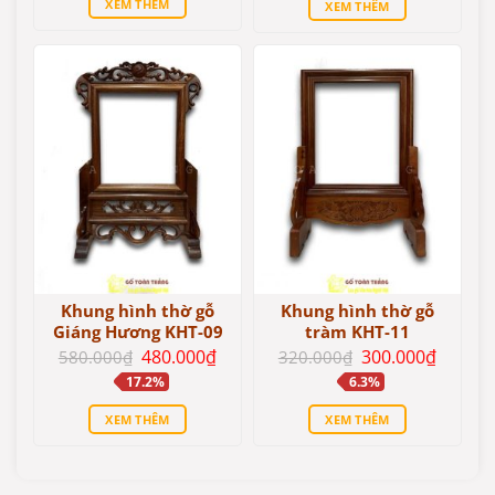
XEM THÊM
XEM THÊM
750.000₫.
là:
1.500.000₫.
là:
650.000₫.
1.300.000₫.
Khung hình thờ gỗ
Khung hình thờ gỗ
Giáng Hương KHT-09
tràm KHT-11
Giá
Giá
Giá
Giá
480.000
₫
300.000
₫
580.000
₫
320.000
₫
gốc
hiện
gốc
hiện
17.2%
6.3%
là:
tại
là:
tại
580.000₫.
là:
320.000₫.
là:
480.000₫.
300.00
XEM THÊM
XEM THÊM