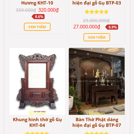
Hương KHT-10
hiện đại gỗ Gụ BTP-03
Giá
Giá
320.000
₫
350.000
₫
gốc
hiện
8.6%
là:
tại
Được xếp
29.000.000
₫
350.000₫.
là:
hạng
5
5
Giá
Giá
27.000.000
₫
320.000₫.
XEM THÊM
6.9%
sao
gốc
hiện
là:
tại
XEM THÊM
29.000.000₫.
là:
27.000.000₫.
Khung hình thờ gỗ Gụ
Bàn Thờ Phật dáng
KHT-04
hiện đại gỗ Gụ BTP-07