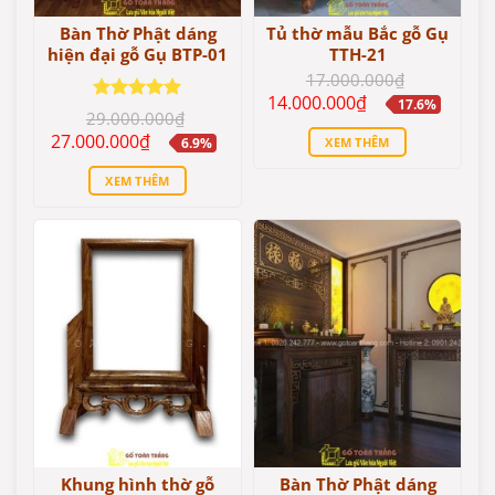
Bàn Thờ Phật dáng
Tủ thờ mẫu Bắc gỗ Gụ
hiện đại gỗ Gụ BTP-01
TTH-21
17.000.000
₫
Giá
Giá
14.000.000
₫
17.6%
Được xếp
gốc
hiện
29.000.000
₫
là:
tại
hạng
5
5
Giá
Giá
27.000.000
₫
XEM THÊM
6.9%
17.000.000₫.
là:
sao
gốc
hiện
14.000.000₫.
là:
tại
XEM THÊM
29.000.000₫.
là:
27.000.000₫.
Khung hình thờ gỗ
Bàn Thờ Phật dáng