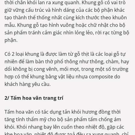
thời chắn khói lan ra xung quanh. Khung gỗ có vai trò
giữ vững cấu trúc và hình dáng của các bộ phận khác
tạo thành thể thống nhất cùng kích thước theo khuôn
mẫu. Khung gỗ tạo hình vuông hoặc chữ nhật cho bộ
sản phẩm tránh cảm giác nhìn lỏng lẻo, rời rạc từng bộ
phận.
Có 2 loại khung là được làm từ gỗ thịt là các loại gỗ tự
nhiên để làm bàn thờ phổ thông như thông, chàm, hay
dổi không bị cong vênh, mối mọt, trong một số trường
hợp có thể khung bằng vật liệu nhựa composite do
khách hàng yêu cầu.
2/ Tấm hoa văn trang trí
Tấm hoa văn có tác dụng tản khói hương đồng thời
tăng tính thẩm mỹ cho bộ sản phẩm tấm chống ám
khói. Khói nhang bay lên cuốn theo nhiệt độ, gặp các
khe hoa văn, nhiệt độ được toả đều ra xung quanh, chỉ