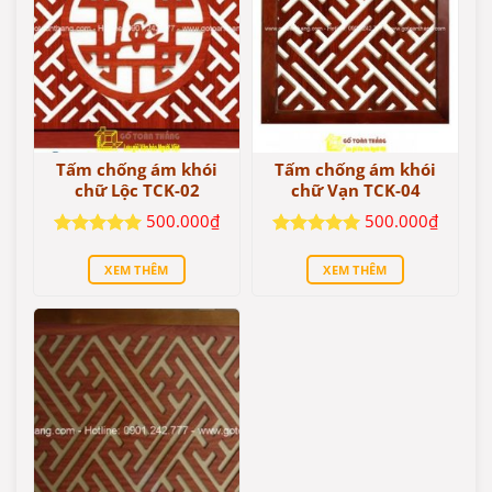
Tấm chống ám khói
Tấm chống ám khói
chữ Lộc TCK-02
chữ Vạn TCK-04
500.000
₫
500.000
₫
Được xếp
Được xếp
hạng
5
5
hạng
5
5
XEM THÊM
XEM THÊM
sao
sao