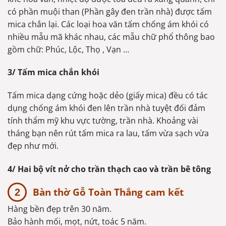
có phần muội than (Phần gây đen trần nhà) được tấm
mica chắn lại. Các loại hoa văn tấm chống ám khói có
nhiều mẫu mã khác nhau, các mẫu chữ phổ thông bao
gồm chữ: Phúc, Lộc, Thọ , Vạn …
3/ Tấm mica chắn khói
Tấm mica dạng cứng hoặc dẻo (giấy mica) đều có tác
dụng chống ám khói đen lên trần nhà tuyệt đối đảm
tính thẩm mỹ khu vực tường, trần nhà. Khoảng vài
tháng bạn nên rút tấm mica ra lau, tấm vừa sạch vừa
đẹp như mới.
4/ Hai bộ vít nở cho trần thạch cao và trần bê tông
Bàn thờ Gỗ Toàn Thắng cam kết
Hàng bền đẹp trên 30 năm.
Bảo hành mối, mọt, nứt, toác 5 năm.