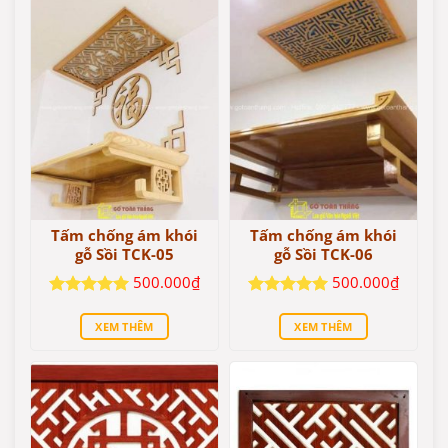
Tấm chống ám khói
Tấm chống ám khói
gỗ Sồi TCK-05
gỗ Sồi TCK-06
500.000
₫
500.000
₫
Được xếp
Được xếp
hạng
5
5
hạng
5
5
XEM THÊM
XEM THÊM
sao
sao