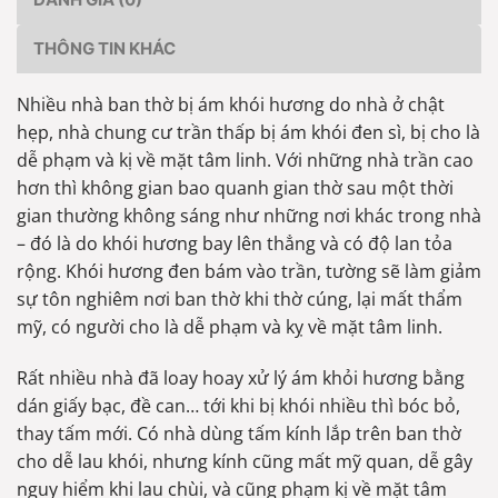
THÔNG TIN KHÁC
Nhiều nhà ban thờ bị ám khói hương do nhà ở chật
hẹp, nhà chung cư trần thấp bị ám khói đen sì, bị cho là
dễ phạm và kị về mặt tâm linh. Với những nhà trần cao
hơn thì không gian bao quanh gian thờ sau một thời
gian thường không sáng như những nơi khác trong nhà
– đó là do khói hương bay lên thẳng và có độ lan tỏa
rộng. Khói hương đen bám vào trần, tường sẽ làm giảm
sự tôn nghiêm nơi ban thờ khi thờ cúng, lại mất thẩm
mỹ, có người cho là dễ phạm và kỵ về mặt tâm linh.
Rất nhiều nhà đã loay hoay xử lý ám khỏi hương bằng
dán giấy bạc, đề can… tới khi bị khói nhiều thì bóc bỏ,
thay tấm mới. Có nhà dùng tấm kính lắp trên ban thờ
cho dễ lau khói, nhưng kính cũng mất mỹ quan, dễ gây
nguy hiểm khi lau chùi, và cũng phạm kị về mặt tâm