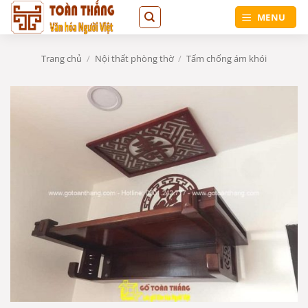
Bỏ
MENU
qua
nội
dung
Trang chủ
/
Nội thất phòng thờ
/
Tấm chống ám khói