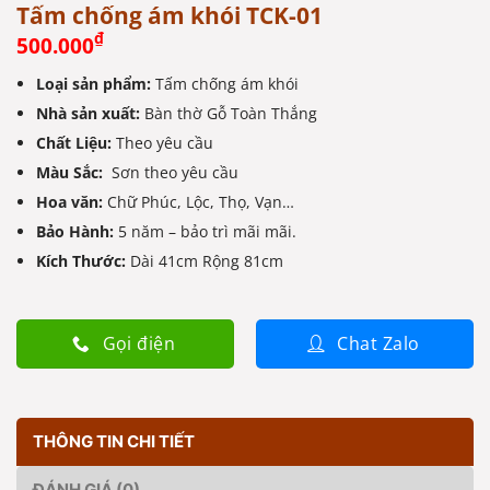
Tấm chống ám khói TCK-01
₫
500.000
Loại sản phẩm:
Tấm chống ám khói
Nhà sản xuất:
Bàn thờ Gỗ Toàn Thắng
Chất Liệu:
Theo yêu cầu
Màu Sắc:
Sơn theo yêu cầu
Hoa văn:
Chữ Phúc, Lộc, Thọ, Vạn…
Bảo Hành:
5 năm – bảo trì mãi mãi.
Kích Thước:
Dài 41cm Rộng 81cm
Gọi điện
Chat Zalo
THÔNG TIN CHI TIẾT
ĐÁNH GIÁ (0)