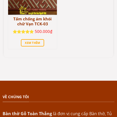
Tấm chống ám khói
chữ Vạn TCK-03
500.000
₫
Được xếp
hạng
5
5
XEM THÊM
sao
VỀ CHÚNG TÔI
Bàn thờ Gỗ Toàn Thắng
là đơn vị cung cấp Bàn thờ, Tủ