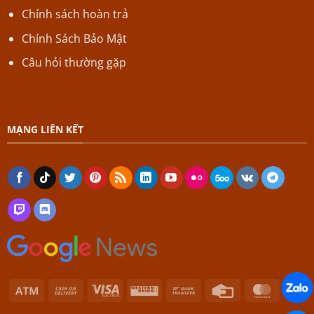
Chính sách hoàn trả
Chính Sách Bảo Mật
Câu hỏi thường gặp
MẠNG LIÊN KẾT
Atm
Cash
Visa
Western
Bank
Credit
Master
On
Electron
Union
Transfer
Card