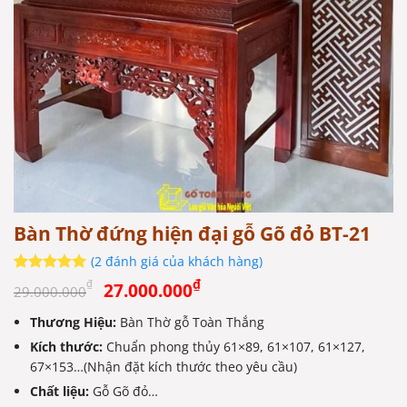
Bàn Thờ đứng hiện đại gỗ Gõ đỏ BT-21
(
2
đánh giá của khách hàng)
Giá
Giá
5
2
trên 5
₫
₫
27.000.000
29.000.000
dựa trên
gốc
hiện
đánh giá
Thương Hiệu:
Bàn Thờ gỗ Toàn Thắng
là:
tại
Kích thước:
29.000.000₫.
Chuẩn phong thủy 61×89, 61×107, 61×127,
là:
67×153…(Nhận đặt kích thước theo yêu cầu)
27.000.000₫.
Chất liệu:
Gỗ Gõ đỏ…