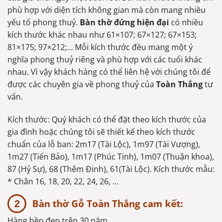
phù hợp với diện tích không gian mà còn mang nhiều
yếu tố phong thuỷ.
Bàn thờ đứng hiện đại
có nhiều
kích thước khác nhau như 61×107; 67×127; 67×153;
81×175; 97×212;… Mỗi kích thước đều mang một ý
nghĩa phong thuỷ riêng và phù hợp với các tuổi khác
nhau. Vì vậy khách hàng có thể liên hệ với chúng tôi để
được các chuyên gia về phong thuỷ của
Toàn Thắng
tư
vấn.
Kích thước: Quý khách có thể đặt theo kích thước của
gia đình hoặc chúng tôi sẽ thiết kế theo kích thước
chuẩn của lỗ ban: 2m17 (Tài Lộc), 1m97 (Tài Vượng),
1m27 (Tiến Bảo), 1m17 (Phúc Tinh), 1m07 (Thuận khoa),
87 (Hỷ Sự), 68 (Thêm Đinh), 61(Tài Lộc). Kích thước mẫu:
* Chân 16, 18, 20, 22, 24, 26, …
Bàn thờ Gỗ Toàn Thắng cam kết:
Hàng bền đẹp trên 30 năm.