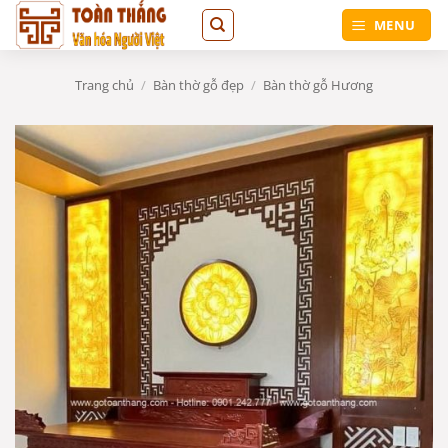
Bỏ
MENU
qua
nội
dung
Trang chủ
/
Bàn thờ gỗ đẹp
/
Bàn thờ gỗ Hương