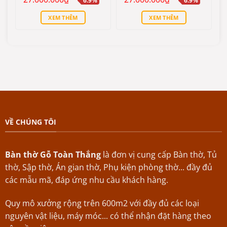
6.9%
6.9%
sao
sao
gốc
hiện
gốc
hiện
là:
tại
là:
tại
XEM THÊM
XEM THÊM
29.000.000₫.
là:
29.000.000₫.
là:
27.000.000₫.
27.000.000₫.
VỀ CHÚNG TÔI
Bàn thờ Gỗ Toàn Thắng
là đơn vị cung cấp Bàn thờ, Tủ
thờ, Sập thờ, Án gian thờ, Phụ kiện phòng thờ... đầy đủ
các mẫu mã, đáp ứng nhu cầu khách hàng.
Quy mô xưởng rộng trên 600m2 với đầy đủ các loại
nguyên vật liệu, máy móc... có thể nhận đặt hàng theo