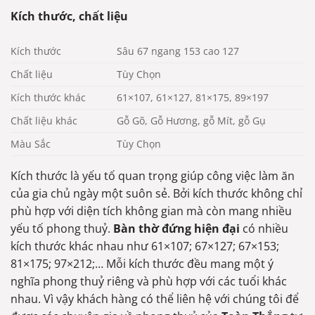
Kích thước, chất liệu
Kích thước
Sâu 67 ngang 153 cao 127
Chất liệu
Tùy Chọn
Kích thước khác
61×107, 61×127, 81×175, 89×197
Chất liệu khác
Gỗ Gõ, Gỗ Hương, gỗ Mít, gỗ Gụ
Màu Sắc
Tùy Chọn
Kích thước là yếu tố quan trọng giúp công việc làm ăn
của gia chủ ngày một suôn sẻ. Bởi kích thước không chỉ
phù hợp với diện tích không gian mà còn mang nhiều
yếu tố phong thuỷ.
Bàn thờ đứng hiện đại
có nhiều
kích thước khác nhau như 61×107; 67×127; 67×153;
81×175; 97×212;… Mỗi kích thước đều mang một ý
nghĩa phong thuỷ riêng và phù hợp với các tuổi khác
nhau. Vì vậy khách hàng có thể liên hệ với chúng tôi để