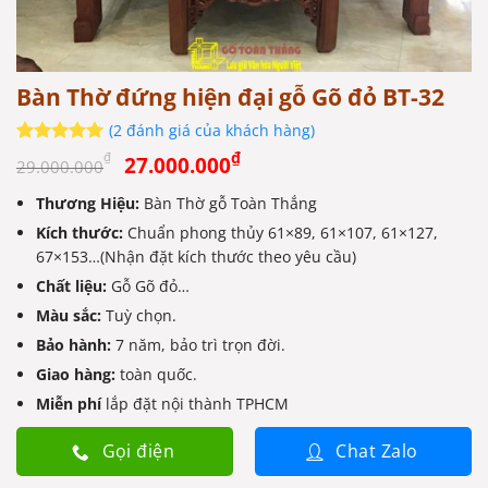
Bàn Thờ đứng hiện đại gỗ Gõ đỏ BT-32
(
2
đánh giá của khách hàng)
Giá
Giá
5
2
trên 5
₫
₫
27.000.000
29.000.000
dựa trên
gốc
hiện
đánh giá
Thương Hiệu:
Bàn Thờ gỗ Toàn Thắng
là:
tại
Kích thước:
29.000.000₫.
Chuẩn phong thủy 61×89, 61×107, 61×127,
là:
67×153…(Nhận đặt kích thước theo yêu cầu)
27.000.000₫.
Chất liệu:
Gỗ Gõ đỏ…
Màu sắc:
Tuỳ chọn.
Bảo hành:
7 năm, bảo trì trọn đời.
Giao hàng:
toàn quốc.
Miễn phí
lắp đặt nội thành TPHCM
Gọi điện
Chat Zalo