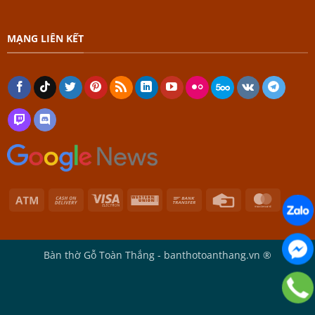
MẠNG LIÊN KẾT
Atm
Cash
Visa
Western
Bank
Credit
Master
On
Electron
Union
Transfer
Card
Delivery
Bàn thờ Gỗ Toàn Thắng - banthotoanthang.vn ®