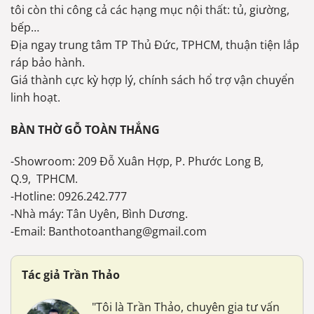
tôi còn thi công cả các hạng mục nội thất: tủ, giường,
bếp…
Địa ngay trung tâm TP Thủ Đức, TPHCM, thuận tiện lắp
ráp bảo hành.
Giá thành cực kỳ hợp lý, chính sách hổ trợ vận chuyển
linh hoạt.
BÀN THỜ GỖ TOÀN THẮNG
-Showroom: 209 Đỗ Xuân Hợp, P. Phước Long B,
Q.9, TPHCM.
-Hotline: 0926.242.777
-Nhà máy: Tân Uyên, Bình Dương.
-Email: Banthotoanthang@gmail.com
Tác giả Trần Thảo
"Tôi là Trần Thảo, chuyên gia tư vấn