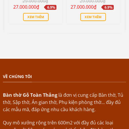
29.000.000
₫
29.000.000
₫
hạng
5
5
hạng
5
5
Giá
Giá
Giá
Giá
27.000.000
₫
27.000.000
₫
6.9%
6.9%
sao
sao
gốc
hiện
gốc
hiện
là:
tại
là:
tại
XEM THÊM
XEM THÊM
29.000.000₫.
là:
29.000.000₫.
là:
27.000.000₫.
27.000.000₫.
VỀ CHÚNG TÔI
Bàn thờ Gỗ Toàn Thắng
là đơn vị cung cấp Bàn thờ, Tủ
thờ, Sập thờ, Án gian thờ, Phụ kiện phòng thờ... đầy đủ
các mẫu mã, đáp ứng nhu cầu khách hàng.
Quy mô xưởng rộng trên 600m2 với đầy đủ các loại