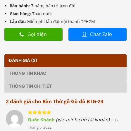
Bảo hành:
7 năm, bảo trì trọn đời.
Giao hàng:
Toàn quốc.
Lắp đặt:
Miễn phí lắp đặt nội thành TPHCM
Gọi điện
Chat Zalo
ĐÁNH GIÁ (2)
THÔNG TIN KHÁC
THÔNG TIN CHI TIẾT
2 đánh giá cho
Bàn Thờ gỗ Gõ đỏ BTG-23
(xác minh chủ tài khoản)
–
Quốc Khánh
Được xếp
17
hạng
5
5
Tháng 5, 2022
sao