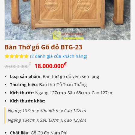
Bàn Thờ gỗ Gõ đỏ BTG-23
(
2
đánh giá của khách hàng)
Giá
Giá
5
2
trên 5
₫
₫
18.000.000
20.000.000
dựa trên
gốc
hiện
đánh giá
Loại sản phẩm:
Bàn thờ gõ đỏ yếm sen lọng
là:
tại
Thương hiệu:
20.000.000₫.
Bàn thờ Gỗ Toàn Thắng
là:
18.000.000₫.
Kích thước:
Ngang 127cm x Sâu 68cm x Cao 127cm
Kích thước khác:
Ngang 107cm x Sâu 60cm x Cao 127cm
Ngang 134cm x Sâu 60cm x Cao 127cm
Chất liệu:
Gỗ Gõ đỏ Nam Phi.