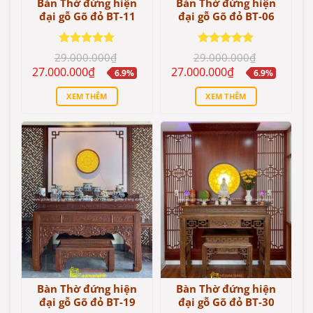
Bàn Thờ đứng hiện
Bàn Thờ đứng hiện
đại gỗ Gõ đỏ BT-11
đại gỗ Gõ đỏ BT-06
Được xếp
Được xếp
29.000.000
₫
29.000.000
₫
hạng
5
5
hạng
5
5
Giá
Giá
Giá
Giá
27.000.000
₫
27.000.000
₫
6.9%
6.9%
sao
sao
gốc
hiện
gốc
hiện
là:
tại
là:
tại
XEM THÊM
XEM THÊM
29.000.000₫.
là:
29.000.000₫.
là:
27.000.000₫.
27.000.000₫.
Bàn Thờ đứng hiện
Bàn Thờ đứng hiện
đại gỗ Gõ đỏ BT-19
đại gỗ Gõ đỏ BT-30