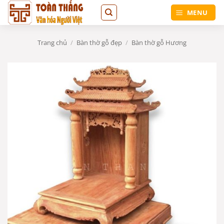
Bỏ
MENU
qua
nội
dung
Trang chủ
/
Bàn thờ gỗ đẹp
/
Bàn thờ gỗ Hương