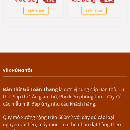
4.900.000
₫
9.800.000
₫
5.8%
10.9%
sao
sao
gốc
hiện
gốc
hiện
là:
tại
là:
tại
XEM THÊM
XEM THÊM
5.200.000₫.
là:
11.000.000₫.
là:
4.900.000₫.
9.800.000₫.
VỀ CHÚNG TÔI
Bàn thờ Gỗ Toàn Thắng
là đơn vị cung cấp Bàn thờ, Tủ
thờ, Sập thờ, Án gian thờ, Phụ kiện phòng thờ... đầy đủ
các mẫu mã, đáp ứng nhu cầu khách hàng.
Quy mô xưởng rộng trên 600m2 với đầy đủ các loại
nguyên vật liệu, máy móc... có thể nhận đặt hàng theo