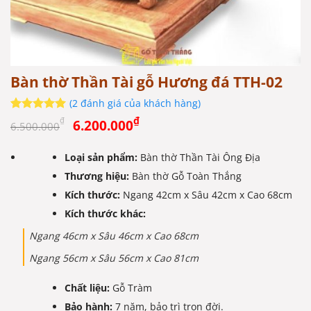
Bàn thờ Thần Tài gỗ Hương đá TTH-02
(
2
đánh giá của khách hàng)
Giá
Giá
5
2
trên 5
₫
₫
6.200.000
6.500.000
dựa trên
gốc
hiện
đánh giá
là:
tại
Loại sản phẩm:
Bàn thờ Thần Tài Ông Địa
6.500.000₫.
là:
Thương hiệu:
Bàn thờ Gỗ Toàn Thắng
6.200.000₫.
Kích thước:
Ngang 42cm x Sâu 42cm x Cao 68cm
Kích thước khác:
Ngang 46cm x Sâu 46cm x Cao 68cm
Ngang 56cm x Sâu 56cm x Cao 81cm
Chất liệu:
Gỗ Tràm
Bảo hành:
7 năm, bảo trì trọn đời.