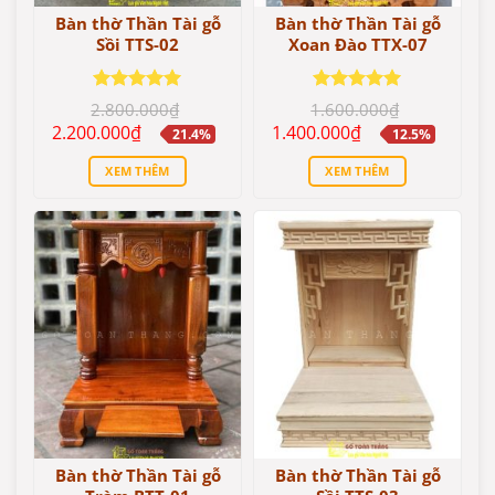
Bàn thờ Thần Tài gỗ
Bàn thờ Thần Tài gỗ
Sồi TTS-02
Xoan Đào TTX-07
Được xếp
Được xếp
2.800.000
₫
1.600.000
₫
hạng
5
5
hạng
5
5
Giá
Giá
Giá
Giá
2.200.000
₫
1.400.000
₫
21.4%
12.5%
sao
sao
gốc
hiện
gốc
hiện
là:
tại
là:
tại
XEM THÊM
XEM THÊM
2.800.000₫.
là:
1.600.000₫.
là:
2.200.000₫.
1.400.000₫.
Bàn thờ Thần Tài gỗ
Bàn thờ Thần Tài gỗ