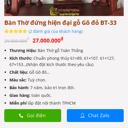
Bàn Thờ đứng hiện đại gỗ Gõ đỏ BT-33
(
2
đánh giá của khách hàng)
Giá
Giá
5
2
trên 5
₫
₫
27.000.000
29.000.000
dựa trên
gốc
hiện
đánh giá
Thương Hiệu:
Bàn Thờ gỗ Toàn Thắng
là:
tại
Kích thước:
29.000.000₫.
Chuẩn phong thủy 61×89, 61×107, 61×127,
là:
67×153…(Nhận đặt kích thước theo yêu cầu)
27.000.000₫.
Chất liệu:
Gỗ Gõ đỏ…
Màu sắc:
Tuỳ chọn.
Bảo hành:
7 năm, bảo trì trọn đời.
Giao hàng:
toàn quốc.
Miễn phí
lắp đặt nội thành TPHCM
Gọi điện
Chat Zalo