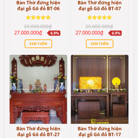
Bàn Thờ đứng hiện
Bàn Thờ đứng hiện
đại gỗ Gõ đỏ BT-06
đại gỗ Gõ đỏ BT-07
Được xếp
Được xếp
29.000.000
₫
29.000.000
₫
hạng
5
5
hạng
5
5
Giá
Giá
Giá
Giá
27.000.000
₫
27.000.000
₫
6.9%
6.9%
sao
sao
gốc
hiện
gốc
hiện
là:
tại
là:
tại
XEM THÊM
XEM THÊM
29.000.000₫.
là:
29.000.000₫.
là:
27.000.000₫.
27.000.000₫.
Bàn Thờ đứng hiện
Bàn Thờ đứng hiện
đại gỗ Gõ đỏ BT-27
đại gỗ Gõ đỏ BT-17