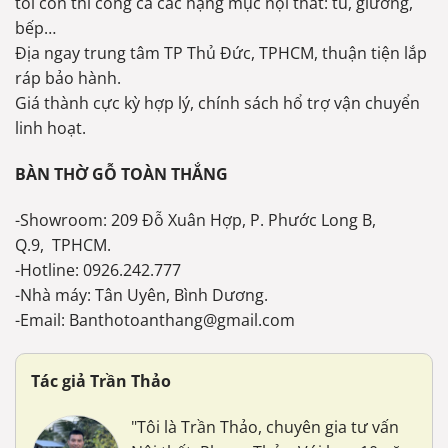
tôi còn thi công cả các hạng mục nội thất: tủ, giường,
bếp…
Địa ngay trung tâm TP Thủ Đức, TPHCM, thuận tiện lắp
ráp bảo hành.
Giá thành cực kỳ hợp lý, chính sách hổ trợ vận chuyển
linh hoạt.
BÀN THỜ GỖ TOÀN THẮNG
-Showroom: 209 Đỗ Xuân Hợp, P. Phước Long B,
Q.9, TPHCM.
-Hotline: 0926.242.777
-Nhà máy: Tân Uyên, Bình Dương.
-Email: Banthotoanthang@gmail.com
Tác giả Trần Thảo
"Tôi là Trần Thảo, chuyên gia tư vấn