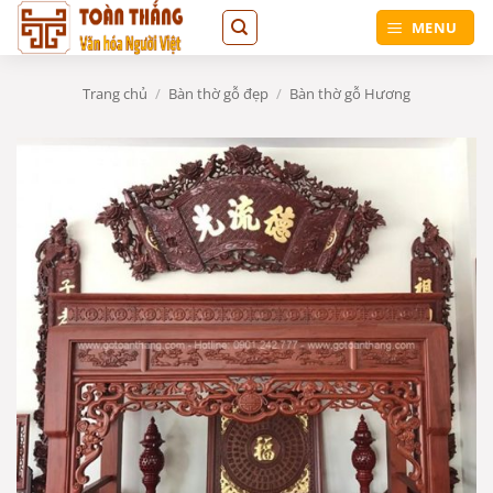
Bỏ
MENU
qua
nội
dung
Trang chủ
/
Bàn thờ gỗ đẹp
/
Bàn thờ gỗ Hương