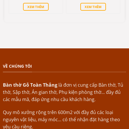
là:
tại
là:
tại
XEM THÊM
XEM THÊM
27.000.000₫.
là:
29.000.000₫.
là:
25.000.000₫.
27.000.000₫.
VỀ CHÚNG TÔI
Bàn thờ Gỗ Toàn Thắng
là đơn vị cung cấp Bàn thờ, Tủ
thờ, Sập thờ, Án gian thờ, Phụ kiện phòng thờ... đầy đủ
các mẫu mã, đáp ứng nhu cầu khách hàng.
Quy mô xưởng rộng trên 600m2 với đầy đủ các loại
nguyên vật liệu, máy móc... có thể nhận đặt hàng theo
yêu cầu riêng.