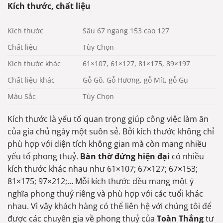
Kích thước, chất liệu
Kích thước
Sâu 67 ngang 153 cao 127
Chất liệu
Tùy Chọn
Kích thước khác
61×107, 61×127, 81×175, 89×197
Chất liệu khác
Gỗ Gõ, Gỗ Hương, gỗ Mít, gỗ Gụ
Màu Sắc
Tùy Chọn
Kích thước là yếu tố quan trọng giúp công việc làm ăn
của gia chủ ngày một suôn sẻ. Bởi kích thước không chỉ
phù hợp với diện tích không gian mà còn mang nhiều
yếu tố phong thuỷ.
Bàn thờ đứng hiện đại
có nhiều
kích thước khác nhau như 61×107; 67×127; 67×153;
81×175; 97×212;… Mỗi kích thước đều mang một ý
nghĩa phong thuỷ riêng và phù hợp với các tuổi khác
nhau. Vì vậy khách hàng có thể liên hệ với chúng tôi để
được các chuyên gia về phong thuỷ của
Toàn Thắng
tư