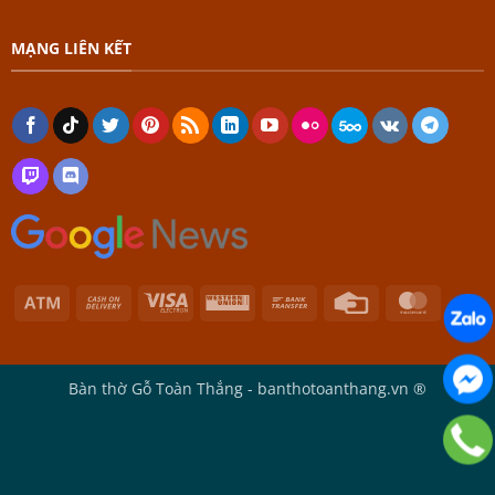
MẠNG LIÊN KẾT
Atm
Cash
Visa
Western
Bank
Credit
Master
On
Electron
Union
Transfer
Card
Delivery
Bàn thờ Gỗ Toàn Thắng - banthotoanthang.vn ®