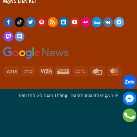
MẠNG LIÊN KẾT
Atm
Cash
Visa
Western
Bank
Credit
Master
On
Electron
Union
Transfer
Card
Delivery
Bàn thờ Gỗ Toàn Thắng - banthotoanthang.vn ®