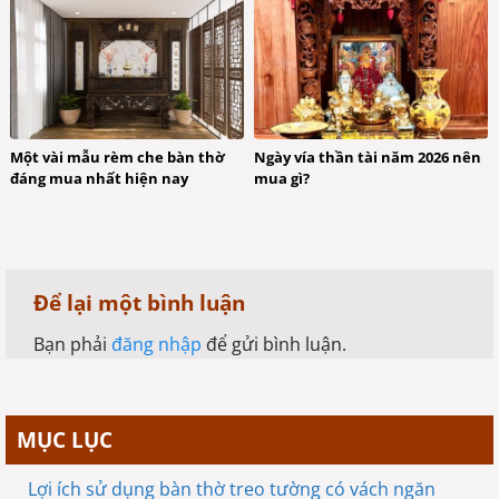
Một vài mẫu rèm che bàn thờ
Ngày vía thần tài năm 2026 nên
đáng mua nhất hiện nay
mua gì?
Để lại một bình luận
Bạn phải
đăng nhập
để gửi bình luận.
MỤC LỤC
Lợi ích sử dụng bàn thờ treo tường có vách ngăn