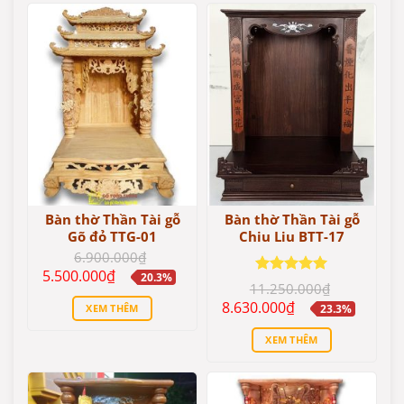
Bàn thờ Thần Tài gỗ
Bàn thờ Thần Tài gỗ
Gõ đỏ TTG-01
Chiu Liu BTT-17
6.900.000
₫
Giá
Giá
5.500.000
₫
20.3%
gốc
hiện
Được xếp
11.250.000
₫
là:
tại
hạng
5
5
Giá
Giá
8.630.000
₫
XEM THÊM
23.3%
6.900.000₫.
là:
sao
gốc
hiện
5.500.000₫.
là:
tại
XEM THÊM
11.250.000₫.
là:
8.630.000₫.