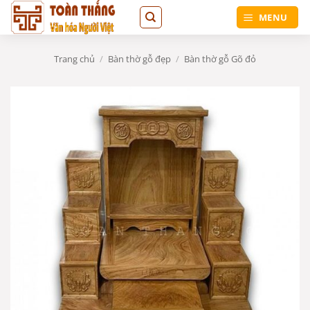
Bỏ
MENU
qua
nội
dung
Trang chủ
/
Bàn thờ gỗ đẹp
/
Bàn thờ gỗ Gõ đỏ