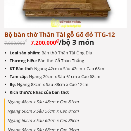
Bộ bàn thờ Thần Tài gỗ Gõ đỏ TTG-12
Giá
Giá
/bộ 3 món
₫
₫
7.200.000
7.800.000
gốc
hiện
Loại sản phẩm:
Bàn thờ Thần Tài Ông Địa
là:
tại
Thương hiệu:
7.800.000₫.
Bàn thờ Gỗ Toàn Thắng
là:
7.200.000₫.
KT Bàn thờ:
Ngang 42cm x Sâu 42cm x Cao 68cm
Tam cấp:
Ngang 20cm x Sâu 61cm x Cao 68cm
Bệ:
Ngang 88cm x Sâu 88cm x Cao 12cm
Kích thước khác của bàn thờ:
Ngang 48cm x Sâu 48cm x Cao 81cm
Ngang 56cm x Sâu 56cm x Cao 81cm
Ngang 60cm x Sâu 60cm x Cao 88cm
Ngang 68cm x Sâu 68cm x Cao 98cm