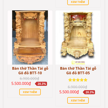
XEM THÊM
6.900.000₫.
là:
5.500.000₫.
Bàn thờ Thần Tài gỗ
Bàn thờ Thần Tài gỗ
Gõ đỏ BTT-10
Gõ đỏ BTT-05
6.900.000
₫
Giá
Giá
5.500.000
₫
20.3%
gốc
hiện
Được xếp
6.900.000
₫
là:
tại
hạng
5
5
Giá
Giá
5.500.000
₫
XEM THÊM
20.3%
6.900.000₫.
là:
sao
gốc
hiện
5.500.000₫.
là:
tại
XEM THÊM
6.900.000₫.
là:
5.500.000₫.