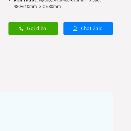
480/610mm x C 680mm
Gọi điện
Chat Zalo