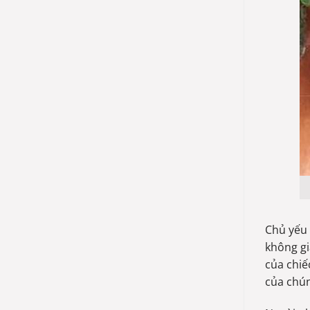
Chủ yếu 
không gi
của chiế
của chún