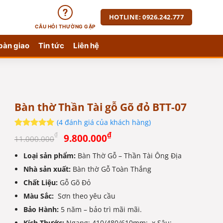
HOTLINE: 0926.242.777
CÂU HỎI THƯỜNG GẶP
bàn giao
Tin tức
Liên hệ
Bàn thờ Thần Tài gỗ Gõ đỏ BTT-07
(
4
đánh giá của khách hàng)
Giá
Giá
5
4
trên 5
₫
₫
9.800.000
11.000.000
dựa trên
gốc
hiện
đánh giá
Loại sản phẩm:
Bàn Thờ Gỗ – Thần Tài Ông Địa
là:
tại
Nhà sản xuất:
11.000.000₫.
Bàn thờ Gỗ Toàn Thắng
là:
9.800.000₫.
Chất Liệu:
Gỗ Gõ Đỏ
Màu Sắc:
Sơn theo yêu cầu
Bảo Hành:
5 năm – bảo trì mãi mãi.
Kích Thước:
Ngang: 410/480/610mm; x Sâu: