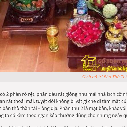
Cách bố trí Bàn Thờ Thầ
có 2 phần rõ rệt, phần đầu rất giống như mái nhà kích cỡ nhỏ
an rất thoải mái, tuyệt đối không bị vật gì che đi tầm mắt củ
c bàn thờ thần tài – ông địa. Phần thứ 2 là mặt bàn, khác v
g ta có kèm theo ngăn kéo thường dùng cho những ngày qua