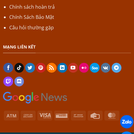
Chính sách hoàn trả
Chính Sách Bảo Mật
Câu hỏi thường gặp
MẠNG LIÊN KẾT
Atm
Cash
Visa
Western
Bank
Credit
Master
On
Electron
Union
Transfer
Card
Delivery