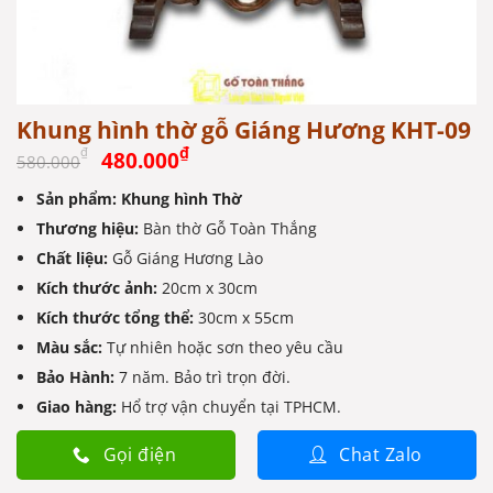
Khung hình thờ gỗ Giáng Hương KHT-09
Giá
Giá
₫
₫
480.000
580.000
gốc
hiện
Sản phẩm: Khung hình Thờ
là:
tại
Thương hiệu:
580.000₫.
Bàn thờ Gỗ Toàn Thắng
là:
480.000₫.
Chất liệu:
Gỗ Giáng Hương Lào
Kích thước ảnh:
20cm x 30cm
Kích thước tổng thể:
30cm x 55cm
Màu sắc:
Tự nhiên hoặc sơn theo yêu cầu
Bảo Hành:
7 năm. Bảo trì trọn đời.
Giao hàng:
Hổ trợ vận chuyển tại TPHCM.
Gọi điện
Chat Zalo