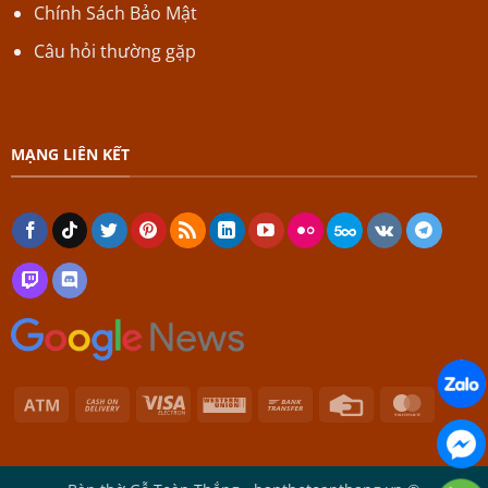
Chính Sách Bảo Mật
Câu hỏi thường gặp
MẠNG LIÊN KẾT
Atm
Cash
Visa
Western
Bank
Credit
Master
On
Electron
Union
Transfer
Card
Delivery