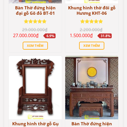
Bàn Thờ đứng hiện
Khung hình thờ đôi gỗ
đại gỗ Gõ đỏ BT-01
Hương KHT-06
Được xếp
Được xếp
29.000.000
₫
2.200.000
₫
hạng
5
5
hạng
5
5
Giá
Giá
Giá
Giá
27.000.000
₫
1.500.000
₫
6.9%
31.8%
sao
sao
gốc
hiện
gốc
hiện
là:
tại
là:
tại
XEM THÊM
XEM THÊM
29.000.000₫.
là:
2.200.000₫.
là:
27.000.000₫.
1.500.000₫.
Khung hình thờ gỗ Gụ
Bàn Thờ đứng hiện