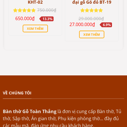
KHT-02
đại gỗ Gõ đỏ BT-19
750.000
₫
Giá
Giá
Được xếp
Được xếp
650.000
₫
29.000.000
₫
13.3%
gốc
hiện
hạng
5
5
hạng
5
5
Giá
Giá
27.000.000
₫
6.9%
là:
tại
sao
sao
gốc
hiện
XEM THÊM
750.000₫.
là:
là:
tại
650.000₫.
XEM THÊM
29.000.000₫.
là:
27.000.000₫.
VỀ CHÚNG TÔI
Bàn thờ Gỗ Toàn Thắng
là đơn vị cung cấp Bàn thờ, Tủ
thờ, Sập thờ, Án gian thờ, Phụ kiện phòng thờ... đầy đủ
các mẫu mã, đáp ứng nhu cầu khách hàng.