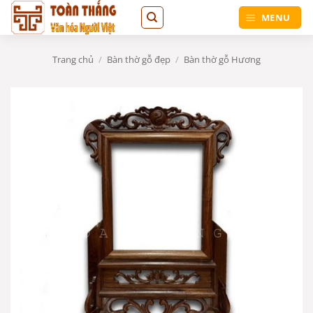
Bỏ
MENU
qua
nội
dung
Trang chủ
/
Bàn thờ gỗ đẹp
/
Bàn thờ gỗ Hương