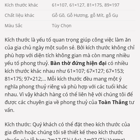
Kích thước khác
61×107, 61×127, 81×175, 89×197
Chất liệu khác
Gỗ Gõ, Gỗ Hương, gỗ Mít, gỗ Gụ
Màu Sắc
Tùy Chọn
Kích thước là yếu tố quan trọng giúp công việc làm ăn
của gia chủ ngày một suôn sẻ. Bởi kích thước không chỉ
phù hợp với diện tích không gian mà còn mang nhiều
yếu tố phong thuỷ.
Bàn thờ đứng hiện đại
có nhiều
kích thước khác nhau như 61×107; 67×127; 67×153;
81×175; 97×212;… Mỗi kích thước đều mang một ý
nghĩa phong thuỷ riêng và phù hợp với các tuổi khác
nhau. Vì vậy khách hàng có thể liên hệ với chúng tôi để
được các chuyên gia về phong thuỷ của
Toàn Thắng
tư
vấn.
Kích thước: Quý khách có thể đặt theo kích thước của
gia đình hoặc chúng tôi sẽ thiết kế theo kích thước
chuẩn của lỗ ban: 2m17 (Tài Lộc), 1m97 (Tài Vượng),