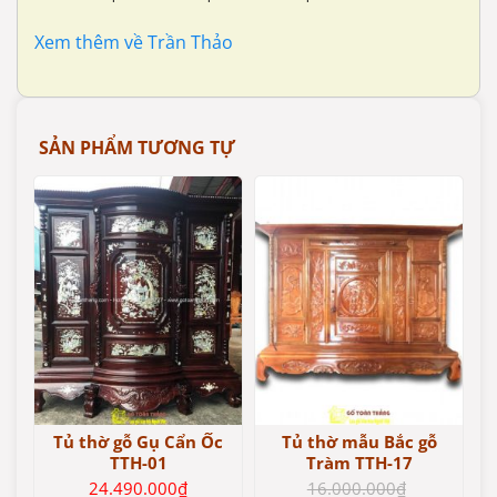
Xem thêm về Trần Thảo
SẢN PHẨM TƯƠNG TỰ
Tủ thờ gỗ Gụ Cẩn Ốc
Tủ thờ mẫu Bắc gỗ
TTH-01
Tràm TTH-17
24.490.000
₫
16.000.000
₫