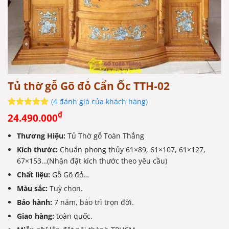
Tủ thờ gỗ Gõ đỏ Cẩn Ốc TTH-02
(
4
đánh giá của khách hàng)
5
4
trên 5
₫
24.490.000
dựa trên
đánh giá
Thương Hiệu:
Tủ Thờ gỗ Toàn Thắng
Kích thước:
Chuẩn phong thủy 61×89, 61×107, 61×127,
67×153…(Nhận đặt kích thước theo yêu cầu)
Chất liệu:
Gỗ Gõ đỏ…
Màu sắc:
Tuỳ chọn.
Bảo hành:
7 năm, bảo trì trọn đời.
Giao hàng:
toàn quốc.