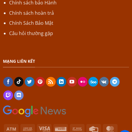
Chính sách bảo Hành
Chính sách hoàn trả
Chính Sách Bảo Mật
Câu hỏi thường gặp
MẠNG LIÊN KẾT
Atm
Cash
Visa
Western
Bank
Credit
Master