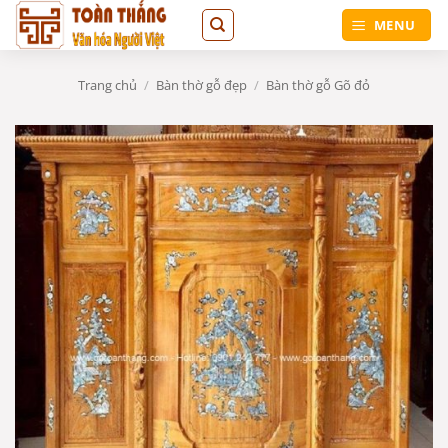
Bỏ
MENU
qua
nội
dung
Trang chủ
/
Bàn thờ gỗ đẹp
/
Bàn thờ gỗ Gõ đỏ