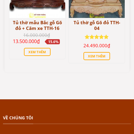
Tủ thờ mẫu Bắc gỗ Gõ
Tủ thờ gỗ Gõ đỏ TTH-
đỏ + Căm xe TTH-16
04
16.000.000
₫
Giá
Giá
13.500.000
₫
15.6%
gốc
hiện
Được xếp
24.490.000
₫
là:
tại
hạng
5
5
XEM THÊM
16.000.000₫.
là:
sao
XEM THÊM
13.500.000₫.
VỀ CHÚNG TÔI