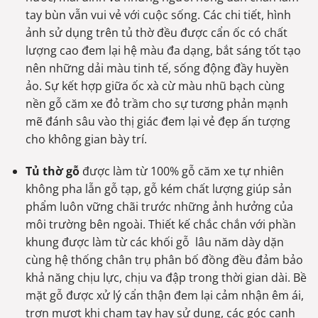
tay bùn vẫn vui vẻ với cuộc sống. Các chi tiết, hình
ảnh sử dụng trên tủ thờ đều được cẩn ốc có chất
lượng cao đem lại hệ màu đa dạng, bắt sáng tốt tạo
nên những dải màu tinh tế, sống động đầy huyền
ảo. Sự kết hợp giữa ốc xà cừ màu nhũ bạch cùng
nền gỗ căm xe đỏ trầm cho sự tương phản mạnh
mẽ đánh sâu vào thị giác đem lại vẻ đẹp ấn tượng
cho không gian bày trí.
Tủ thờ gỗ
được làm từ 100% gỗ căm xe tự nhiên
không pha lẫn gỗ tạp, gỗ kém chất lượng giúp sản
phẩm luôn vững chãi trước những ảnh hưởng của
môi trường bên ngoài. Thiết kế chắc chắn với phần
khung được làm từ các khối gỗ lâu năm dày dặn
cùng hệ thống chân trụ phân bố đồng đều đảm bảo
khả năng chịu lực, chịu va đập trong thời gian dài. Bề
mặt gỗ được xử lý cẩn thận đem lại cảm nhận êm ái,
trơn mượt khi chạm tay hay sử dụng, các góc cạnh