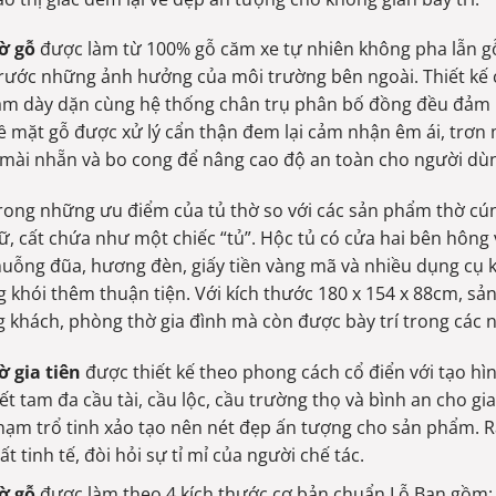
ờ gỗ
được làm từ 100% gỗ căm xe tự nhiên không pha lẫn g
trước những ảnh hưởng của môi trường bên ngoài. Thiết kế 
ăm dày dặn cùng hệ thống chân trụ phân bố đồng đều đảm bả
Bề mặt gỗ được xử lý cẩn thận đem lại cảm nhận êm ái, trơn
mài nhẵn và bo cong để nâng cao độ an toàn cho người dù
rong những ưu điểm của tủ thờ so với các sản phẩm thờ cún
rữ, cất chứa như một chiếc “tủ”. Hộc tủ có cửa hai bên hông 
muỗng đũa, hương đèn, giấy tiền vàng mã và nhiều dụng cụ k
 khói thêm thuận tiện. Với kích thước 180 x 154 x 88cm, s
 khách, phòng thờ gia đình mà còn được bày trí trong các n
ờ gia tiên
được thiết kế theo phong cách cổ điển với tạo h
iết tam đa cầu tài, cầu lộc, cầu trường thọ và bình an cho gi
hạm trổ tinh xảo tạo nên nét đẹp ấn tượng cho sản phẩm. R
ất tinh tế, đòi hỏi sự tỉ mỉ của người chế tác.
ờ gỗ
được làm theo 4 kích thước cơ bản chuẩn Lỗ Ban gồm: 