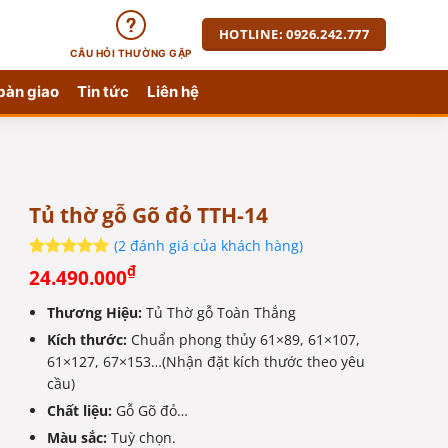
HOTLINE: 0926.242.777
CÂU HỎI THƯỜNG GẶP
bàn giao
Tin tức
Liên hệ
Tủ thờ gỗ Gõ đỏ TTH-14
(
2
đánh giá của khách hàng)
5
2
trên 5
₫
24.490.000
dựa trên
đánh giá
Thương Hiệu:
Tủ Thờ gỗ Toàn Thắng
Kích thước:
Chuẩn phong thủy 61×89, 61×107,
61×127, 67×153…(Nhận đặt kích thước theo yêu
cầu)
Chất liệu:
Gỗ Gõ đỏ…
Màu sắc:
Tuỳ chọn.