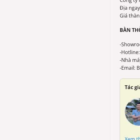
Công ty 
Địa ngay
Giá thàn
BÀN TH
-Showro
-Hotline
-Nhà má
-Email:
Tác g
Xem t