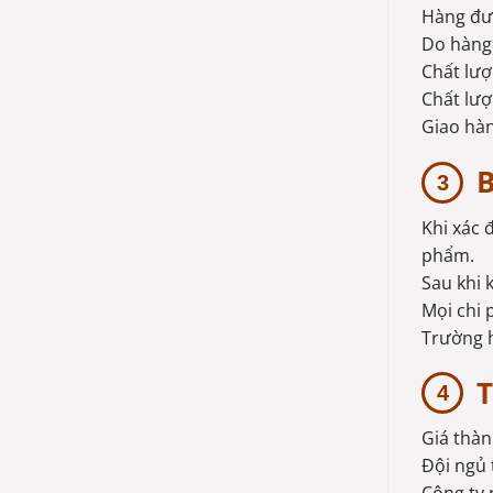
Hàng đượ
Do hàng 
Chất lượ
Chất lư
Giao hàn
B
Khi xác 
phẩm.
Sau khi 
Mọi chi 
Trường h
T
Giá thàn
Đội ngủ 