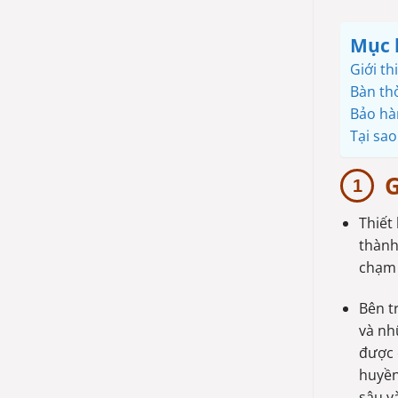
Mục 
Giới th
Bàn th
Bảo hà
Tại sa
G
Thiết
thành
chạm 
Bên t
và nh
được 
huyền
sâu v