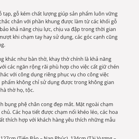
ỗ tạp, gỗ kém chất lượng giúp sản phẩm luôn vững
chắc chắn với phần khung được làm từ các khối gỗ
o khả năng chịu lực, chịu va đập trong thời gian
 mượt khi chạm tay hay sử dụng, các góc cạnh cũng
ng.
g khác như bàn thờ, khay thờ chính là khả năng
với các ngăn rộng rãi phù hợp cho việc cất giữ chén
hác với công dụng riêng phục vụ cho công việc
ản phẩm không chỉ sử dụng được trong không gian
hà thờ họ, tộc.
ình bụng phệ chân cong đẹp mắt. Mặt ngoài chạm
a chủ. Các họa tiết được chạm nổi khéo léo, các hoa
ất thích hợp với khách hàng yêu thích những mẫu
127cm (Tiến Bảo – Nạp Phúc), 134cm (Tài Vượng –