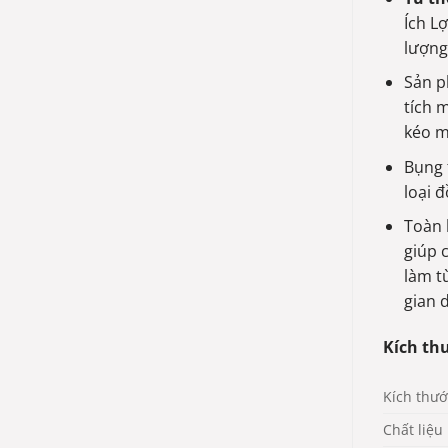
Ích L
lượng
Sản p
tích 
kéo m
Bụng 
loại 
Toàn 
giúp 
làm t
gian 
Kích thư
Kích thướ
Chất liệu