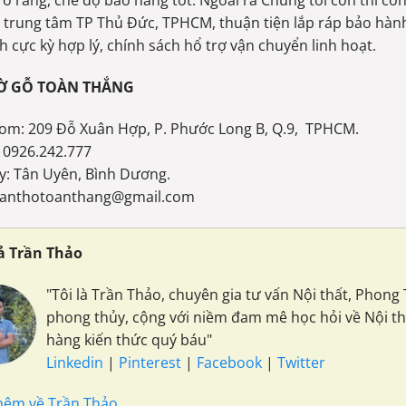
rõ ràng, chế độ bảo hàng tốt. Ngoài ra Chúng tôi còn thi cô
 trung tâm TP Thủ Đức, TPHCM, thuận tiện lắp ráp bảo hàn
h cực kỳ hợp lý, chính sách hổ trợ vận chuyển linh hoạt.
Ờ GỖ TOÀN THẮNG
om: 209 Đỗ Xuân Hợp, P. Phước Long B, Q.9, TPHCM.
: 0926.242.777
y: Tân Uyên, Bình Dương.
 Banthotoanthang@gmail.com
iả Trần Thảo
"Tôi là Trần Thảo, chuyên gia tư vấn Nội thất, Phon
phong thủy, cộng với niềm đam mê học hỏi về Nội t
hàng kiến thức quý báu"
Linkedin
|
Pinterest
|
Facebook
|
Twitter
hêm về Trần Thảo