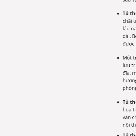
Tủ th
chãi 
lâu n
dài. 
được 
Một t
lưu t
đĩa, 
hương
phòng
Tủ th
họa t
văn c
nội th
Tủ th