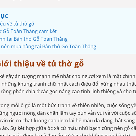
lục
iệu về tủ thờ gỗ
ờ Gỗ Toàn Thắng cam kết
nh tại Bàn thờ Gỗ Toàn Thắng
o nên mua hàng tại Bàn thờ Gỗ Toàn Thắng
iới thiệu về tủ thờ gỗ
 kế gây ấn tượng mạnh mẽ nhất cho người xem là mặt chính
 những khung tranh chữ nhật cách điệu đối xứng nhau thật 
rồng phân chia ở các góc nâng cao tính linh thiêng và cho 
rong mỗi ô gỗ là một bức tranh về thiên nhiên, cuộc sống yê
ững người nông dân chân lấm tay bùn vẫn vui vẻ với cuộc sốn
cẩn ốc có chất lượng cao đem lại hệ màu đa dạng, bắt sáng 
 ảo. Sự kết hợp giữa ốc xà cừ màu nhũ bạch cùng nền gỗ 
ào thị giác đem lại vẻ đẹp ấn tượng cho không gian bày trí.