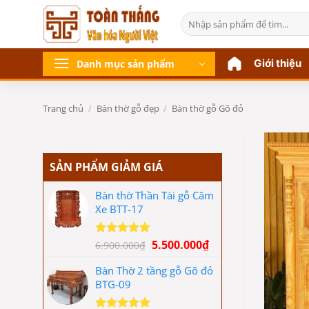
Bỏ
Tìm
qua
kiếm:
nội
dung
Giới thiệu
Danh mục sản phẩm
Trang chủ
/
Bàn thờ gỗ đẹp
/
Bàn thờ gỗ Gõ đỏ
SẢN PHẨM GIẢM GIÁ
Bàn thờ Thần Tài gỗ Căm
Xe BTT-17
Giá
Giá
5.500.000
₫
Được xếp
6.900.000
₫
hạng
5.00
gốc
hiện
5 sao
Bàn Thờ 2 tầng gỗ Gõ đỏ
là:
tại
BTG-09
6.900.000₫.
là:
5.500.000₫.