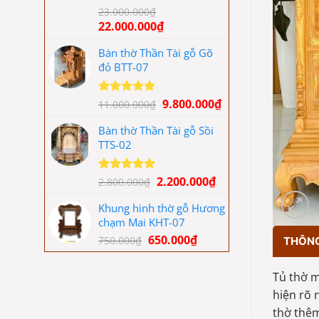
Được xếp
23.000.000
₫
hạng
5.00
Giá
Giá
22.000.000
₫
5 sao
gốc
hiện
Bàn thờ Thần Tài gỗ Gõ
là:
tại
đỏ BTT-07
23.000.000₫.
là:
22.000.000₫.
Giá
Giá
9.800.000
₫
Được xếp
11.000.000
₫
hạng
5.00
gốc
hiện
5 sao
Bàn thờ Thần Tài gỗ Sồi
là:
tại
TTS-02
11.000.000₫.
là:
9.800.000₫.
Giá
Giá
2.200.000
₫
Được xếp
2.800.000
₫
hạng
5.00
gốc
hiện
5 sao
Khung hình thờ gỗ Hương
là:
tại
chạm Mai KHT-07
2.800.000₫.
là:
Giá
Giá
650.000
₫
2.200.000₫.
750.000
₫
THÔNG 
gốc
hiện
là:
tại
Tủ thờ m
750.000₫.
là:
hiện rõ 
650.000₫.
thờ thêm