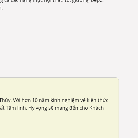
ng cả các hạng mục nội thất: tủ, giường, bếp…
h.
g Thủy. Với hơn 10 năm kinh nghiệm về kiến thức
hất Tâm linh. Hy vọng sẽ mang đến cho Khách