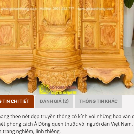
TIN CHI TIẾT
ĐÁNH GIÁ (2)
THÔNG TIN KHÁC
ang theo nét đẹp truyền thống cổ kính với những hoa văn 
nét phong cách Á Đông quen thuộc với người dân Việt Nam.
 trang nghiêm, linh thiêng.