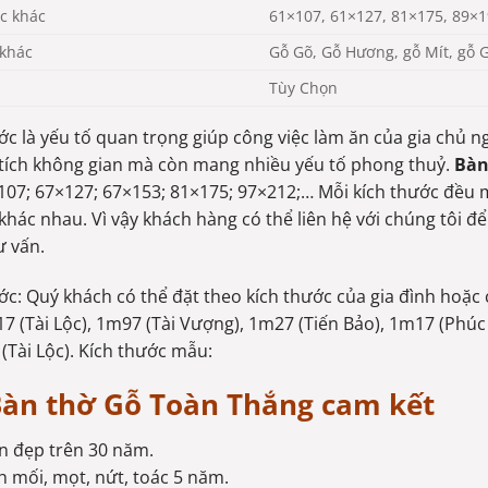
c khác
61×107, 61×127, 81×175, 89×
 khác
Gỗ Gõ, Gỗ Hương, gỗ Mít, gỗ 
Tùy Chọn
ớc là yếu tố quan trọng giúp công việc làm ăn của gia chủ 
 tích không gian mà còn mang nhiều yếu tố phong thuỷ.
Bàn
07; 67×127; 67×153; 81×175; 97×212;… Mỗi kích thước đều 
 khác nhau. Vì vậy khách hàng có thể liên hệ với chúng tôi 
ư vấn.
ớc: Quý khách có thể đặt theo kích thước của gia đình hoặc 
7 (Tài Lộc), 1m97 (Tài Vượng), 1m27 (Tiến Bảo), 1m17 (Phúc
1(Tài Lộc). Kích thước mẫu:
àn thờ Gỗ Toàn Thắng cam kết
n đẹp trên 30 năm.
 mối, mọt, nứt, toác 5 năm.