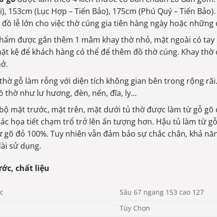
ợi), 153cm (Lục Hợp – Tiến Bảo), 175cm (Phú Quý – Tiến Bảo
 đồ lễ lớn cho việc thờ cúng gia tiên hàng ngày hoặc những 
hẩm được gắn thêm 1 mâm khay thờ nhỏ, mặt ngoài có tay
mặt kệ để khách hàng có thể để thêm đồ thờ cúng. Khay thờ 
ở.
thờ gỗ làm rỗng với diện tích không gian bên trong rộng rãi
đồ thờ như lư hương, đèn, nến, đĩa, ly…
bộ mặt trước, mặt trên, mặt dưới tủ thờ được làm từ gỗ gõ đ
các họa tiết chạm trổ trở lên ấn tượng hơn. Hậu tủ làm từ gỗ
ừ gõ đỏ 100%. Tuy nhiên vẫn đảm bảo sự chắc chắn, khả nă
dài sử dụng.
ớc, chất liệu
c
Sâu 67 ngang 153 cao 127
Tùy Chọn