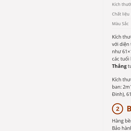
Kích thướ
Chất liệu
Màu Sắc
Kích thư
với diện
như 61×1
các tuổi
Thắng
t
Kích thư
ban: 2m1
Đinh), 6
B
Hàng bề
Bảo hành