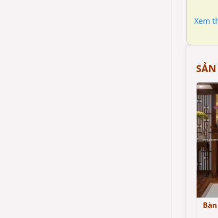
Xem t
SẢN
Bàn