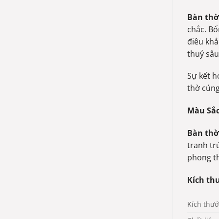
Bàn thờ
chắc. Bố
điêu khắ
thuỷ sâu
Sự kết h
thờ cúng
Màu Sắ
Bàn thờ
tranh tr
phong th
Kích thư
Kích thướ