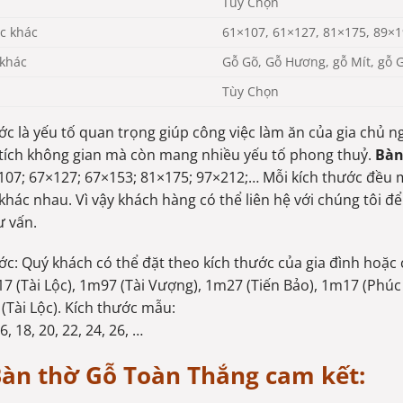
Tùy Chọn
c khác
61×107, 61×127, 81×175, 89×
 khác
Gỗ Gõ, Gỗ Hương, gỗ Mít, gỗ 
Tùy Chọn
ớc là yếu tố quan trọng giúp công việc làm ăn của gia chủ 
 tích không gian mà còn mang nhiều yếu tố phong thuỷ.
Bàn
07; 67×127; 67×153; 81×175; 97×212;… Mỗi kích thước đều 
 khác nhau. Vì vậy khách hàng có thể liên hệ với chúng tôi 
ư vấn.
ớc: Quý khách có thể đặt theo kích thước của gia đình hoặc 
7 (Tài Lộc), 1m97 (Tài Vượng), 1m27 (Tiến Bảo), 1m17 (Phúc
1(Tài Lộc). Kích thước mẫu:
, 18, 20, 22, 24, 26, …
àn thờ Gỗ Toàn Thắng cam kết: