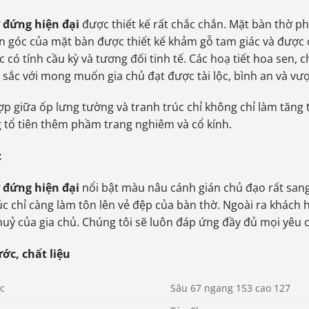
 đứng hiện đại
được thiết kế rất chắc chắn. Mặt bàn thờ ph
n góc của mặt bàn được thiết kế khảm gỗ tam giác và được c
c có tính cầu kỳ và tương đối tinh tế. Các hoạ tiết hoa sen
 sắc với mong muốn gia chủ đạt được tài lộc, bình an và vượ
ợp giữa ốp lưng tường và tranh trúc chỉ không chỉ làm tăn
 tổ tiên thêm phầm trang nghiêm và cổ kính.
c
 đứng hiện đại
nổi bật màu nâu cánh gián chủ đạo rất sang
úc chỉ càng làm tôn lên vẻ đệp của bàn thờ. Ngoài ra khách
uỷ của gia chủ. Chúng tôi sẽ luôn đáp ứng đầy đủ mọi yêu 
ớc, chất liệu
c
Sâu 67 ngang 153 cao 127