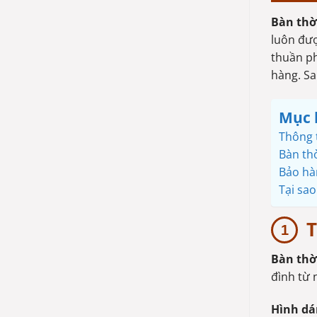
Bàn thờ
luôn đượ
thuần ph
hàng. Sa
Mục 
Thông 
Bàn th
Bảo hà
Tại sa
T
Bàn thờ
đình từ 
Hình dá