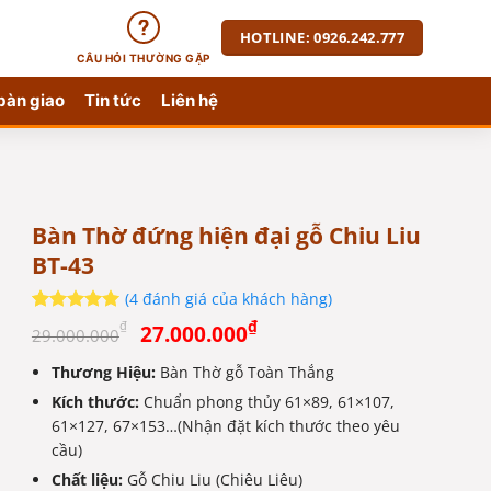
HOTLINE: 0926.242.777
CÂU HỎI THƯỜNG GẶP
bàn giao
Tin tức
Liên hệ
Bàn Thờ đứng hiện đại gỗ Chiu Liu
BT-43
(
4
đánh giá của khách hàng)
Giá
Giá
5
4
trên 5
₫
₫
27.000.000
29.000.000
dựa trên
gốc
hiện
đánh giá
Thương Hiệu:
Bàn Thờ gỗ Toàn Thắng
là:
tại
Kích thước:
29.000.000₫.
Chuẩn phong thủy 61×89, 61×107,
là:
61×127, 67×153…(Nhận đặt kích thước theo yêu
27.000.000₫.
cầu)
Chất liệu:
Gỗ Chiu Liu (Chiêu Liêu)