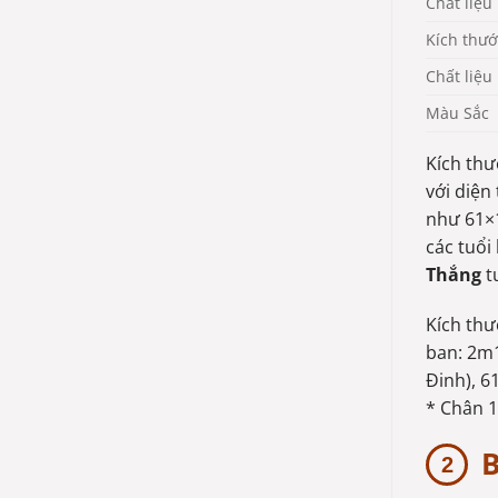
Chất liệu
Kích thướ
Chất liệu
Màu Sắc
Kích thư
với diện
như 61×1
các tuổi
Thắng
t
Kích thư
ban: 2m1
Đinh), 6
* Chân 16
B