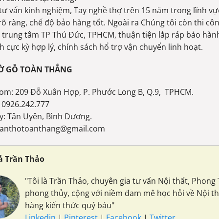
tư vấn kinh nghiệm, Tay nghề thợ trên 15 năm trong lĩnh vực 
rõ ràng, chế độ bảo hàng tốt. Ngoài ra Chúng tôi còn thi cô
 trung tâm TP Thủ Đức, TPHCM, thuận tiện lắp ráp bảo hàn
h cực kỳ hợp lý, chính sách hổ trợ vận chuyển linh hoạt.
Ờ GỖ TOÀN THẮNG
om: 209 Đỗ Xuân Hợp, P. Phước Long B, Q.9, TPHCM.
: 0926.242.777
y: Tân Uyên, Bình Dương.
 Banthotoanthang@gmail.com
iả Trần Thảo
"Tôi là Trần Thảo, chuyên gia tư vấn Nội thất, Phon
phong thủy, cộng với niềm đam mê học hỏi về Nội t
hàng kiến thức quý báu"
Linkedin
|
Pinterest
|
Facebook
|
Twitter