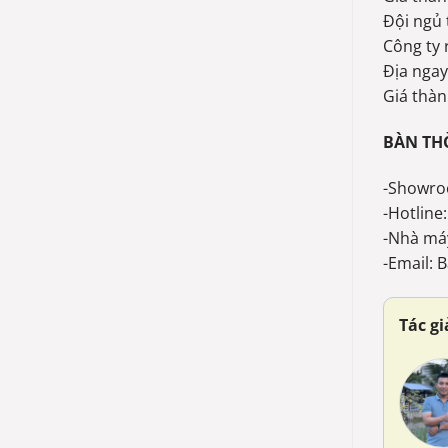
Đội ngủ 
Công ty 
Địa ngay
Giá thàn
BÀN TH
-Showro
-Hotline
-Nhà má
-Email:
Tác g