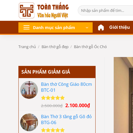
Bỏ
Tìm
qua
kiếm:
nội
dung
Giới thiệu
Danh mục sản phẩm
Trang chủ
/
Bàn thờ gỗ đẹp
/
Bàn thờ gỗ Óc Chó
SẢN PHẨM GIẢM GIÁ
Bàn thờ Công Giáo 80cm
BTC-01
Giá
Giá
2.100.000
₫
Được xếp
2.500.000
₫
hạng
5.00
gốc
hiện
5 sao
Bàn Thờ 3 tầng gỗ Gõ đỏ
là:
tại
BTG-06
2.500.000₫.
là:
2.100.000₫.