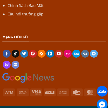
Chính Sách Bảo Mật
Câu hỏi thường gặp
MẠNG LIÊN KẾT
Atm
Cash
Visa
Western
Bank
Credit
Master
On
Electron
Union
Transfer
Card
Delivery