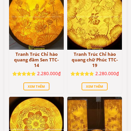
Tranh Trúc Chỉ hào
Tranh Trúc Chỉ hào
quang đầm Sen TTC-
quang chữ Phúc TTC-
14
19
2.280.000
₫
2.280.000
₫
Được xếp
Được xếp
hạng
5
5
hạng
5
5
XEM THÊM
XEM THÊM
sao
sao