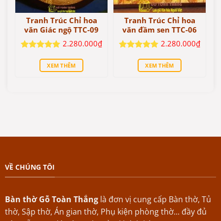
Tranh Trúc Chỉ hoa
Tranh Trúc Chỉ hoa
văn Giác ngộ TTC-09
văn đầm sen TTC-06
2.280.000
₫
2.280.000
₫
Được xếp
Được xếp
hạng
5
5
hạng
5
5
XEM THÊM
XEM THÊM
sao
sao
VỀ CHÚNG TÔI
Bàn thờ Gỗ Toàn Thắng
là đơn vị cung cấp Bàn thờ, Tủ
thờ, Sập thờ, Án gian thờ, Phụ kiện phòng thờ... đầy đủ