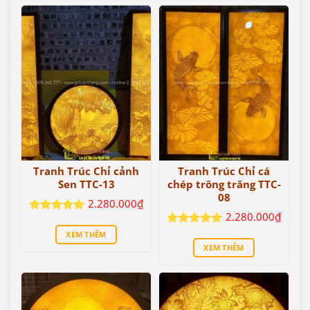
Tranh Trúc Chỉ cảnh
Tranh Trúc Chỉ cá
Sen TTC-13
chép trông trăng TTC-
08
2.280.000
₫
2.280.000
₫
Được xếp
hạng
5
5
Được xếp
XEM THÊM
sao
hạng
5
5
XEM THÊM
sao