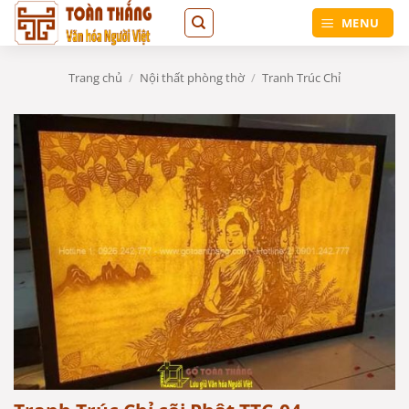
Bỏ
MENU
qua
nội
dung
Trang chủ
/
Nội thất phòng thờ
/
Tranh Trúc Chỉ