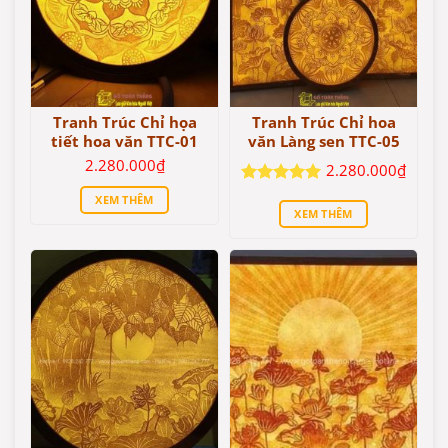
Tranh Trúc Chỉ họa
Tranh Trúc Chỉ hoa
tiết hoa văn TTC-01
văn Làng sen TTC-05
2.280.000
₫
2.280.000
₫
Được xếp
XEM THÊM
hạng
5
5
XEM THÊM
sao