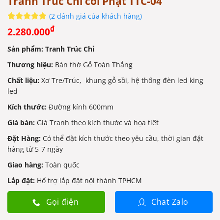
Tranh Trúc Chỉ cõi Phật TTC-04
(
2
đánh giá của khách hàng)
5
2
trên 5
₫
2.280.000
dựa trên
đánh giá
Sản phẩm: Tranh Trúc Chỉ
Thương hiệu:
Bàn thờ Gỗ Toàn Thắng
Chất liệu:
Xơ Tre/Trúc, khung gỗ sồi, hệ thống đèn led king
led
Kích thước:
Đường kính 600mm
Giá bán:
Giá Tranh theo kích thước và họa tiết
Đặt Hàng:
Có thể đặt kích thước theo yêu cầu, thời gian đặt
hàng từ 5-7 ngày
Giao hàng:
Toàn quốc
Lắp đặt:
Hổ trợ lắp đặt nội thành TPHCM
Gọi điện
Chat Zalo