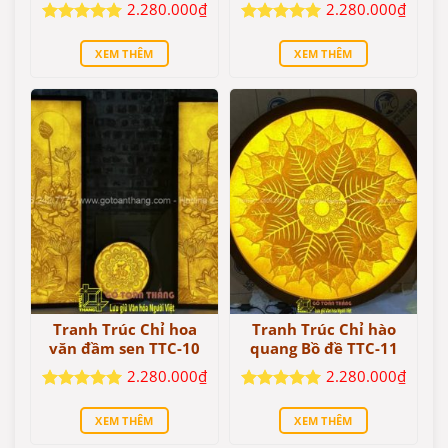
2.280.000
₫
2.280.000
₫
Được xếp
Được xếp
hạng
5
5
hạng
5
5
XEM THÊM
XEM THÊM
sao
sao
Tranh Trúc Chỉ hoa
Tranh Trúc Chỉ hào
văn đầm sen TTC-10
quang Bồ đề TTC-11
2.280.000
₫
2.280.000
₫
Được xếp
Được xếp
hạng
5
5
hạng
5
5
XEM THÊM
XEM THÊM
sao
sao