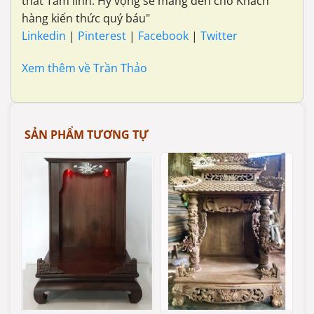
thất Tâm linh. Hy vọng sẽ mang đến cho Khách
hàng kiến thức quý báu"
Linkedin
|
Pinterest
|
Facebook
|
Twitter
Xem thêm về Trần Thảo
SẢN PHẨM TƯƠNG TỰ