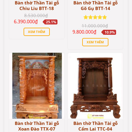
Bàn thờ Thần Tài gỗ
Bàn thờ Thần Tài gỗ
Chiu Liu BTT-18
Gõ Gụ BTT-14
8.530.000
₫
Giá
Giá
6.390.000
₫
25.1%
gốc
hiện
Được xếp
11.000.000
₫
là:
tại
hạng
5
5
Giá
Giá
9.800.000
₫
XEM THÊM
10.9%
8.530.000₫.
là:
sao
gốc
hiện
6.390.000₫.
là:
tại
XEM THÊM
11.000.000₫.
là:
9.800.000₫.
Bàn thờ Thần Tài gỗ
Bàn thờ Thần Tài gỗ
Xoan Đào TTX-07
Cẩm Lai TTC-04