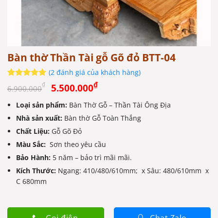
Bàn thờ Thần Tài gỗ Gõ đỏ BTT-04
(
2
đánh giá của khách hàng)
Giá
Giá
5
2
trên 5
₫
₫
5.500.000
6.900.000
dựa trên
gốc
hiện
đánh giá
Loại sản phẩm:
Bàn Thờ Gỗ – Thần Tài Ông Địa
là:
tại
Nhà sản xuất:
6.900.000₫.
Bàn thờ Gỗ Toàn Thắng
là:
5.500.000₫.
Chất Liệu:
Gỗ Gõ Đỏ
Màu Sắc:
Sơn theo yêu cầu
Bảo Hành:
5 năm – bảo trì mãi mãi.
Kích Thước:
Ngang: 410/480/610mm; x Sâu: 480/610mm x
C 680mm