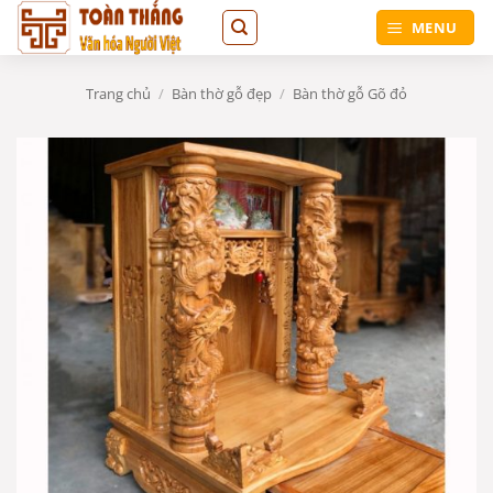
Bỏ
MENU
qua
nội
dung
Trang chủ
/
Bàn thờ gỗ đẹp
/
Bàn thờ gỗ Gõ đỏ