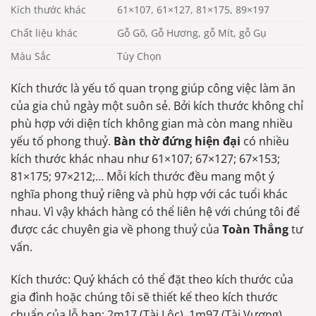
Kích thước khác
61×107, 61×127, 81×175, 89×197
Chất liệu khác
Gỗ Gõ, Gỗ Hương, gỗ Mít, gỗ Gụ
Màu Sắc
Tùy Chọn
Kích thước là yếu tố quan trọng giúp công việc làm ăn
của gia chủ ngày một suôn sẻ. Bởi kích thước không chỉ
phù hợp với diện tích không gian mà còn mang nhiều
yếu tố phong thuỷ.
Bàn thờ đứng hiện đại
có nhiều
kích thước khác nhau như 61×107; 67×127; 67×153;
81×175; 97×212;… Mỗi kích thước đều mang một ý
nghĩa phong thuỷ riêng và phù hợp với các tuổi khác
nhau. Vì vậy khách hàng có thể liên hệ với chúng tôi để
được các chuyên gia về phong thuỷ của
Toàn Thắng
tư
vấn.
Kích thước: Quý khách có thể đặt theo kích thước của
gia đình hoặc chúng tôi sẽ thiết kế theo kích thước
chuẩn của lỗ ban: 2m17 (Tài Lộc), 1m97 (Tài Vượng),