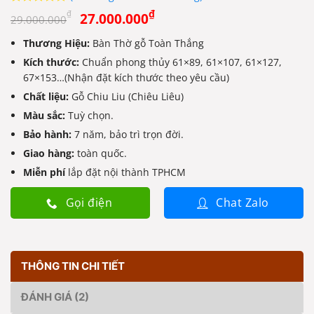
Giá
Giá
5
2
trên 5
₫
₫
27.000.000
29.000.000
dựa trên
gốc
hiện
đánh giá
Thương Hiệu:
Bàn Thờ gỗ Toàn Thắng
là:
tại
Kích thước:
29.000.000₫.
Chuẩn phong thủy 61×89, 61×107, 61×127,
là:
67×153…(Nhận đặt kích thước theo yêu cầu)
27.000.000₫.
Chất liệu:
Gỗ Chiu Liu (Chiêu Liêu)
Màu sắc:
Tuỳ chọn.
Bảo hành:
7 năm, bảo trì trọn đời.
Giao hàng:
toàn quốc.
Miễn phí
lắp đặt nội thành TPHCM
Gọi điện
Chat Zalo
THÔNG TIN CHI TIẾT
ĐÁNH GIÁ (2)