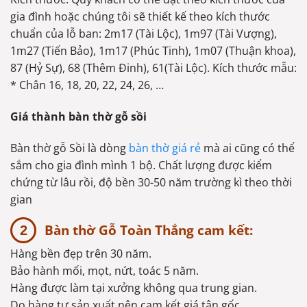
gia đình hoặc chúng tôi sẽ thiết kế theo kích thước
chuẩn của lỗ ban: 2m17 (Tài Lộc), 1m97 (Tài Vượng),
1m27 (Tiến Bảo), 1m17 (Phúc Tinh), 1m07 (Thuận khoa),
87 (Hỷ Sự), 68 (Thêm Đinh), 61(Tài Lộc). Kích thước mẫu:
* Chân 16, 18, 20, 22, 24, 26, …
Giá thành bàn thờ gỗ sồi
Bàn thờ gỗ Sồi là dòng
bàn thờ giá rẻ
mà ai cũng có thể
sắm cho gia đình mình 1 bộ. Chất lượng được kiểm
chứng từ lâu rồi, độ bền 30-50 năm trường kì theo thời
gian
Bàn thờ Gỗ Toàn Thắng cam kết:
Hàng bền đẹp trên 30 năm.
Bảo hành mối, mọt, nứt, toác 5 năm.
Hàng được làm tại xưởng không qua trung gian.
Do hàng tự sản xuất nên cam kết giá tận gốc.