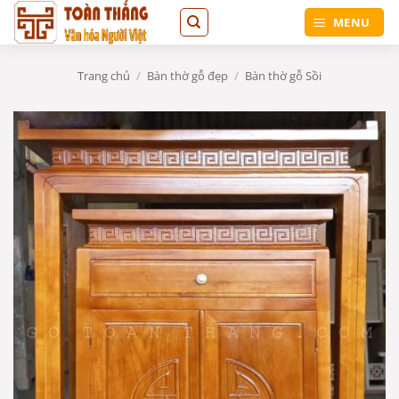
Bỏ
MENU
qua
nội
dung
Trang chủ
/
Bàn thờ gỗ đẹp
/
Bàn thờ gỗ Sồi