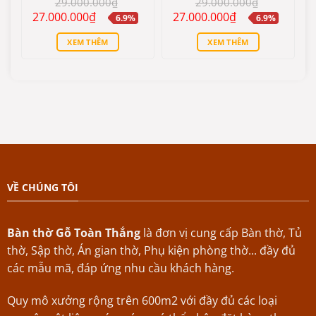
29.000.000
₫
29.000.000
₫
hạng
5
5
hạng
5
5
Giá
Giá
Giá
Giá
27.000.000
₫
27.000.000
₫
6.9%
6.9%
sao
sao
gốc
hiện
gốc
hiện
là:
tại
là:
tại
XEM THÊM
XEM THÊM
29.000.000₫.
là:
29.000.000₫.
là:
27.000.000₫.
27.000.000₫.
VỀ CHÚNG TÔI
Bàn thờ Gỗ Toàn Thắng
là đơn vị cung cấp Bàn thờ, Tủ
thờ, Sập thờ, Án gian thờ, Phụ kiện phòng thờ... đầy đủ
các mẫu mã, đáp ứng nhu cầu khách hàng.
Quy mô xưởng rộng trên 600m2 với đầy đủ các loại