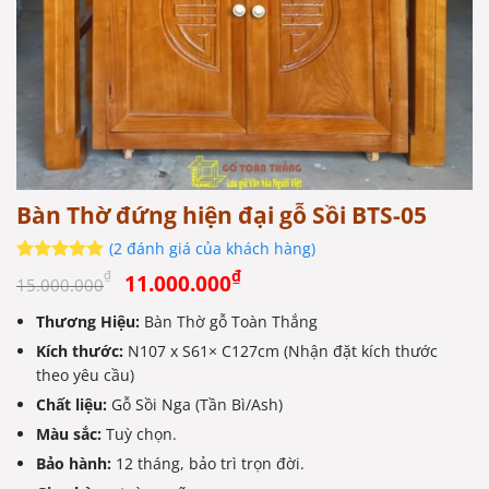
Bàn Thờ đứng hiện đại gỗ Sồi BTS-05
(
2
đánh giá của khách hàng)
Giá
Giá
5
2
trên 5
₫
₫
11.000.000
15.000.000
dựa trên
gốc
hiện
đánh giá
Thương Hiệu:
Bàn Thờ gỗ Toàn Thắng
là:
tại
Kích thước:
15.000.000₫.
N107 x S61× C127cm (Nhận đặt kích thước
là:
theo yêu cầu)
11.000.000₫.
Chất liệu:
Gỗ Sồi Nga (Tần Bì/Ash)
Màu sắc:
Tuỳ chọn.
Bảo hành:
12 tháng, bảo trì trọn đời.