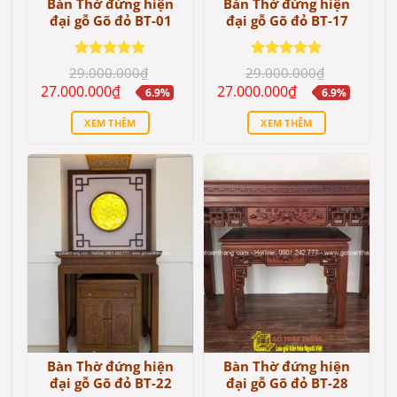
Bàn Thờ đứng hiện
Bàn Thờ đứng hiện
đại gỗ Gõ đỏ BT-01
đại gỗ Gõ đỏ BT-17
Được xếp
Được xếp
29.000.000
₫
29.000.000
₫
hạng
5
5
hạng
5
5
Giá
Giá
Giá
Giá
27.000.000
₫
27.000.000
₫
6.9%
6.9%
sao
sao
gốc
hiện
gốc
hiện
là:
tại
là:
tại
XEM THÊM
XEM THÊM
29.000.000₫.
là:
29.000.000₫.
là:
27.000.000₫.
27.000.000₫.
Bàn Thờ đứng hiện
Bàn Thờ đứng hiện
đại gỗ Gõ đỏ BT-22
đại gỗ Gõ đỏ BT-28