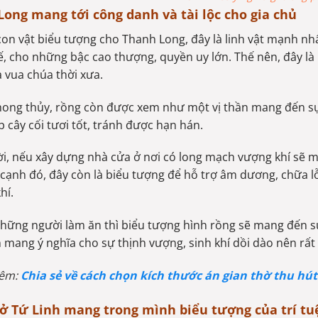
ong mang tới công danh và tài lộc cho gia chủ
con vật biểu tượng cho Thanh Long, đây là linh vật mạnh nhấ
, cho những bậc cao thượng, quyền uy lớn. Thế nên, đây l
 vua chúa thời xưa.
ong thủy, rồng còn được xem như một vị thần mang đến sự
p cây cối tươi tốt, tránh được hạn hán.
i, nếu xây dựng nhà cửa ở nơi có long mạch vượng khí sẽ 
 cạnh đó, đây còn là biểu tượng để hỗ trợ âm dương, chữa lỗ
hí.
những người làm ăn thì biểu tượng hình rồng sẽ mang đến sự
 mang ý nghĩa cho sự thịnh vượng, sinh khí dồi dào nên rất
hêm:
Chia sẻ về cách chọn kích thước án gian thờ thu hút 
 ở Tứ Linh mang trong mình biểu tượng của trí tu