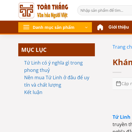
Bỏ
Tìm
qua
kiếm:
nội
dung
Giới thiệu
Danh mục sản phẩm
Trang c
MỤC LỤC
Khám
Tứ Linh có ý nghĩa gì trong
phong thuỷ
Nên mua Tứ Linh ở đâu để uy
Cập n
tín và chất lượng
Kết luận
Tứ Linh
truyền t
nghĩa đằ