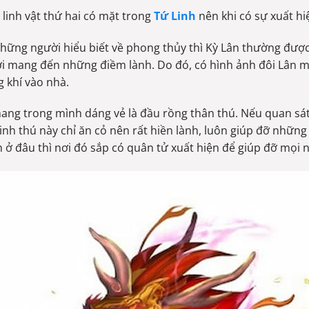
à linh vật thứ hai có mặt trong
Tứ Linh
nên khi có sự xuất hi
những người hiểu biết về phong thủy thì Kỳ Lân thường đượ
i mang đến những điềm lành. Do đó, có hình ảnh đôi Lân mi
 khí vào nhà.
ang trong mình dáng vẻ là đầu rồng thân thú. Nếu quan sát 
inh thú này chỉ ăn cỏ nên rất hiền lành, luôn giúp đỡ những 
n ở đâu thì nơi đó sắp có quân tử xuất hiện để giúp đỡ mọi 