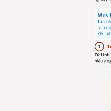
Mục 
Tứ Linh
Nên mua
Kết luậ
T
Tứ Linh
hiểu ý n