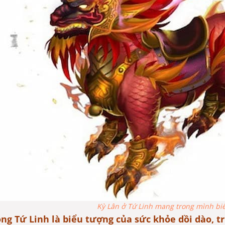
Kỳ Lân ở Tứ Linh mang trong mình biể
ng Tứ Linh là biểu tượng của sức khỏe dồi dào, t