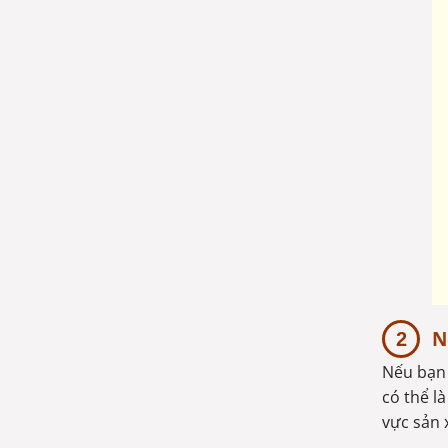
N
Nếu bạn 
có thể l
vực sản 