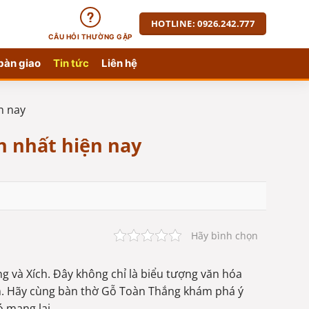
HOTLINE: 0926.242.777
CÂU HỎI THƯỜNG GẶP
bàn giao
Tin tức
Liên hệ
n nay
n nhất hiện nay
Hãy bình chọn
g và Xích. Đây không chỉ là biểu tượng văn hóa
m. Hãy cùng bàn thờ Gỗ Toàn Thắng khám phá ý
 mang lại.