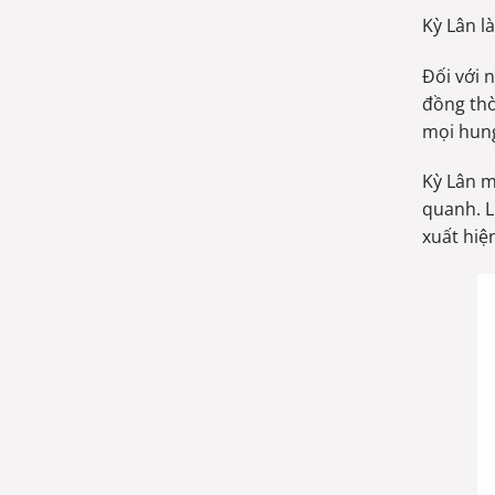
Kỳ Lân l
Đối với 
đồng thờ
mọi hung
Kỳ Lân m
quanh. L
xuất hiệ