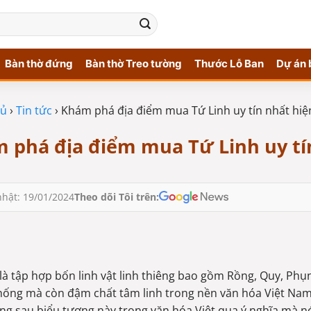
Bàn thờ đứng
Bàn thờ Treo tường
Thước Lỗ Ban
Dự án 
hủ
›
Tin tức
›
Khám phá địa điểm mua Tứ Linh uy tín nhất hiệ
 phá địa điểm mua Tứ Linh uy tí
hật: 19/01/2024
Theo dõi Tôi trên:
là tập hợp bốn linh vật linh thiêng bao gồm Rồng, Quy, Phụn
hống mà còn đậm chất tâm linh trong nền văn hóa Việt Na
ng sau biểu tượng này trong văn hóa Việt qua ý nghĩa mà nó