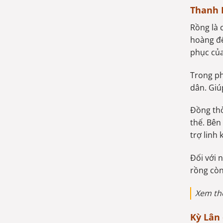
Thanh L
Rồng là 
hoàng đế
phục của
Trong ph
dân. Giú
Đồng thờ
thế. Bên
trợ linh k
Đối với 
rồng còn
Xem t
Kỳ Lân