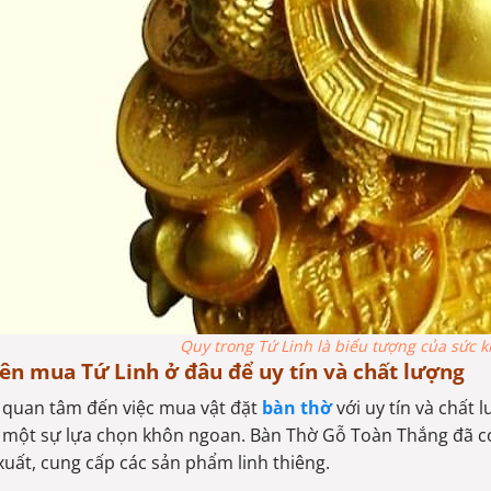
Quy trong Tứ Linh là biểu tượng của sức k
ên mua Tứ Linh ở đâu để uy tín và chất lượng
quan tâm đến việc mua vật đặt
bàn thờ
với uy tín và chất
à một sự lựa chọn khôn ngoan. Bàn Thờ Gỗ Toàn Thắng đã có 
xuất, cung cấp các sản phẩm linh thiêng.