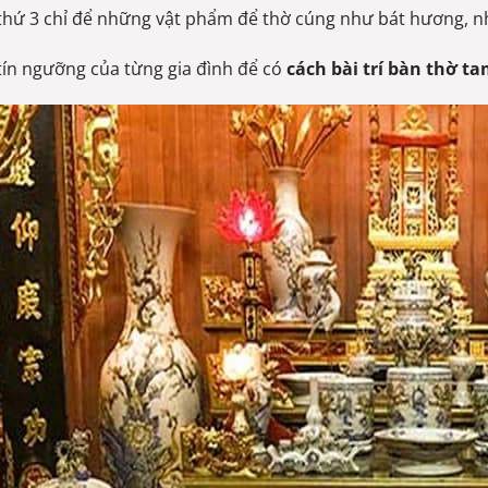
thứ 3 chỉ để những vật phẩm để thờ cúng như bát hương, n
tín ngưỡng của từng gia đình để có
cách bài trí bàn thờ t