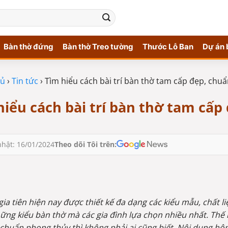
Bàn thờ đứng
Bàn thờ Treo tường
Thước Lỗ Ban
Dự án 
hủ
›
Tin tức
›
Tìm hiểu cách bài trí bàn thờ tam cấp đẹp, chu
hiểu cách bài trí bàn thờ tam cấ
hật: 16/01/2024
Theo dõi Tôi trên:
gia tiên hiện nay được thiết kế đa dạng các kiểu mẫu, chất 
ững kiểu bàn thờ mà các gia đình lựa chọn nhiều nhất. Thế
chuẩn phong thủy thì không phải ai cũng biết. Nội dung h