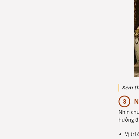
Xem t
N
Nhìn ch
hưởng đế
Vị tr