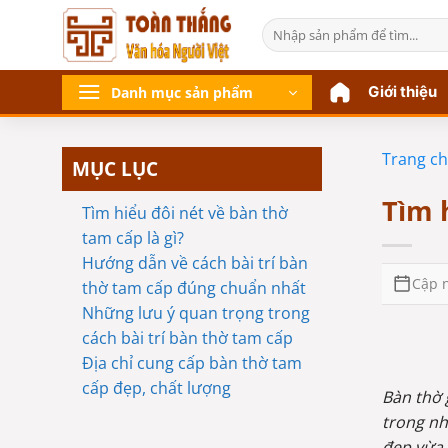
Bỏ
Tìm
qua
kiếm:
nội
dung
Giới thiệu
Danh mục sản phẩm
Trang c
MỤC LỤC
Tìm 
Tìm hiểu đôi nét về bàn thờ
tam cấp là gì?
Hướng dẫn về cách bài trí bàn
Cập n
thờ tam cấp đúng chuẩn nhất
Những lưu ý quan trọng trong
cách bài trí bàn thờ tam cấp
Địa chỉ cung cấp bàn thờ tam
cấp đẹp, chất lượng
Bàn thờ 
trong nh
đẹp vừa 