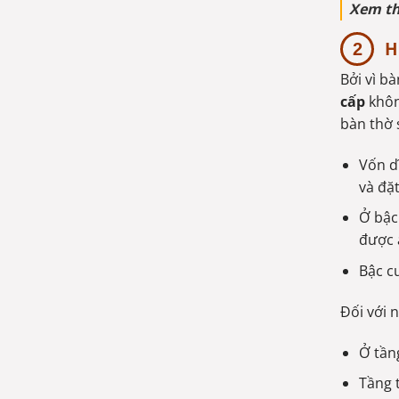
Xem t
H
Bởi vì b
cấp
khôn
bàn thờ 
Vốn dĩ
và đặ
Ở bậc 
được 
Bậc c
Đối với 
Ở tầng
Tầng 