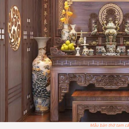
Mẫu bàn thờ tam c