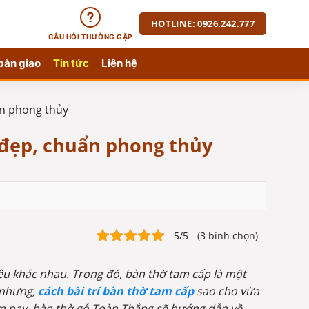
HOTLINE: 0926.242.777
CÂU HỎI THƯỜNG GẶP
bàn giao
Tin tức
Liên hệ
ẩn phong thủy
p đẹp, chuẩn phong thủy
5/5 - (3 bình chọn)
liệu khác nhau. Trong đó, bàn thờ tam cấp là một
 nhưng,
cách bài trí bàn thờ tam cấp
sao cho vừa
ôm nay, bàn thờ gỗ Toàn Thắng sẽ hướng dẫn về