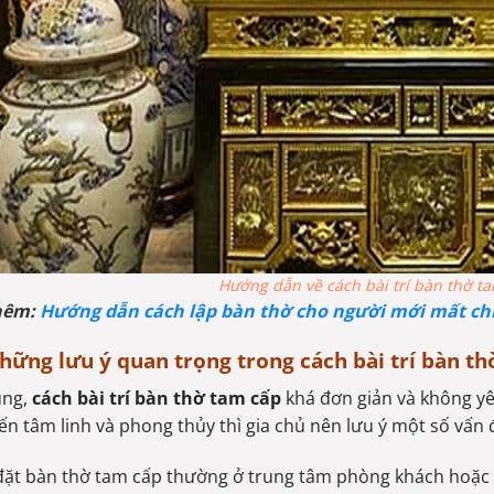
Hướng dẫn về cách bài trí bàn thờ 
hêm:
Hướng dẫn cách lập bàn thờ cho người mới mất chi
hững lưu ý quan trọng trong cách bài trí bàn t
ung,
cách bài trí bàn thờ tam cấp
khá đơn giản và không yê
n tâm linh và phong thủy thì gia chủ nên lưu ý một số vấn 
í đặt bàn thờ tam cấp thường ở trung tâm phòng khách hoặc 