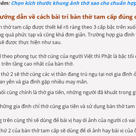
hêm:
Chọn kích thước khung ảnh thờ sao cho chuẩn hợ
ướng dẫn về cách bài trí bàn thờ tam cấp đúng
àn thờ tam cấp được thiết kế rõ ràng theo 3 cấp bậc trên xu
g quá phức tạp và cũng khá đơn giản. Trường hợp gia đình vừ
sẽ được thực hiện như sau.
 theo phong tục thờ cúng của người Việt thì Phật là bậc tối
t trên tầng cao nhất của bàn thờ.
thứ 2 sẽ thờ cúng các vị thần đang trú ngụ tại nơi gia đình 
an yên và gia đình gặp nhiều may mắn.
uối cùng chính là thờ gia tiên, những người đã khuất trong g
những gia đình chỉ thờ cúng gia tiên và sử dụng bàn thờ tam 
 trên cùng thì sẽ dùng để bài vị hay di ảnh của người có va
thứ 2 của bàn thờ tam cấp sẽ dùng để di ảnh hay bài vị của