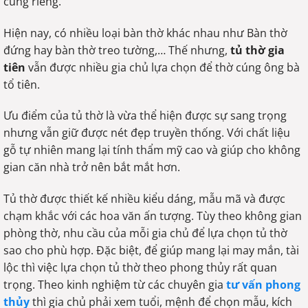
cúng riêng.
Hiện nay, có nhiều loại bàn thờ khác nhau như Bàn thờ
đứng hay bàn thờ treo tường,… Thế nhưng,
tủ thờ gia
tiên
vẫn được nhiều gia chủ lựa chọn để thờ cúng ông bà
tổ tiên.
Ưu điểm của tủ thờ là vừa thể hiện được sự sang trọng
nhưng vẫn giữ được nét đẹp truyền thống. Với chất liệu
gỗ tự nhiên mang lại tính thẩm mỹ cao và giúp cho không
gian căn nhà trở nên bắt mắt hơn.
Tủ thờ được thiết kế nhiều kiểu dáng, mẫu mã và được
chạm khắc với các hoa văn ấn tượng. Tùy theo không gian
phòng thờ, nhu cầu của mỗi gia chủ để lựa chọn tủ thờ
sao cho phù hợp. Đặc biệt, để giúp mang lại may mắn, tài
lộc thì việc lựa chọn tủ thờ theo phong thủy rất quan
trọng. Theo kinh nghiệm từ các chuyên gia
tư vấn phong
thủy
thì gia chủ phải xem tuổi, mệnh để chọn mẫu, kích