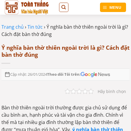
Bỏ
MENU
qua
nội
dung
Trang chủ
›
Tin tức
›
Ý nghĩa bàn thờ thiên ngoài trời là gì?
Cách đặt bàn thờ đúng
Ý nghĩa bàn thờ thiên ngoài trời là gì? Cách đặt
bàn thờ đúng
Theo dõi Tôi trên:
Cập nhật: 26/01/2024
Hãy bình chọn
Bàn thờ thiên ngoài trời thường được gia chủ sử dụng để
cầu bình an, hạnh phúc và tài vận cho gia đình. Chính vì
thế mà tại nhiều gia đình thường lập bàn thờ thiên để
được “mưa thuận gió hòa”. Vậy,
ý nghĩa bàn thờ thiên