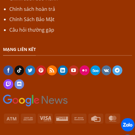
Chính sách hoàn trả
Chính Sách Bảo Mật
Câu hỏi thường gặp
MẠNG LIÊN KẾT
Atm
Cash
Visa
Western
Bank
Credit
Master
On
Electron
Union
Transfer
Card
Delivery